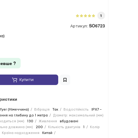
1
SO6723
Артикул:
на)
евше ?
Купити
еристики
sfyer (Німеччина)
Вібрація
Так
Водостійкість
IPX7 –
ення на глибину до 1 метра
Діаметр: максимальний (мм)
одиться (мм)
130
Живлення
вбудовані
льна довжина (мм)
200
Кількість двигунів
1
Колір
Країна надходження
Китай