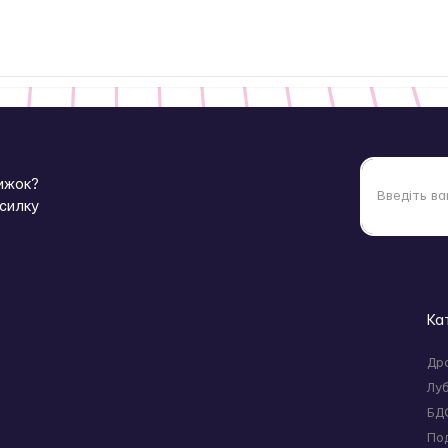
митовий і безпечний;
см, ширина 2,7 см, товщина 2,5 см;
о для ігор у душі чи ванні.
нижок?
зсилку
Ка
кантами на водній основі та очищайте після кожного використання
Др
Лу
БД
По