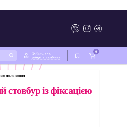
0
Добридень,
увійдіть в кабінет
ацією положення
й стовбур із фіксацією