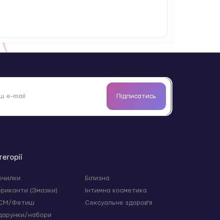
Підписатись
тегорії
 теплою водою з той-клінером або
очилки
Білизна
бриканти (Змазки)
Інтимна косметика
СМ/Фетиш
Сексуальне здоров'я
дарунки/набори