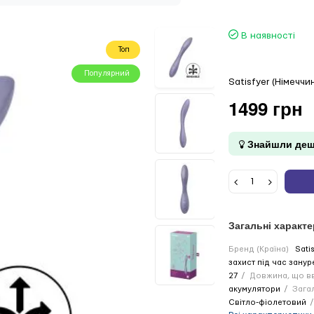
В наявності
Топ
Популярний
Satisfyer (Німеччи
1499 грн
Знайшли деш
Загальні характ
Бренд (Країна)
Sati
захист під час занур
27
Довжина, що вв
акумулятори
Зага
Світло-фіолетовий