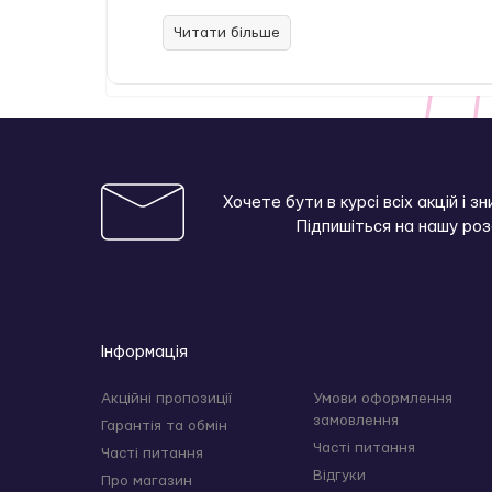
приємний силікон преміум-якості, окса
Читати більше
комфортні розміри: ввідна довжина 13 
робота до 1 години безперервно;
повна водонепроникність IPX7 — ідеальн
Характеристики:
1 потужний мотор;
12 режимів вібрації;
Загальна довжина: 20 см;
Хочете бути в курсі всіх акцій і з
Ввідна довжина: 13 см;
Підпишіться на нашу ро
Максимальна товщина: 2,5 см;
Максимальна ширина: 2,7 см;
Час роботи: до 1 години;
Час заряджання: 2 години;
Водонепроникність: IPX7;
Матеріали: силікон, АБС-пластик.
Інформація
Рекомендація: використовуйте лише з лубри
спеціальним засобом.
Акційні пропозиції
Умови оформлення
замовлення
Гарантія та обмін
Часті питання
Часті питання
Відгуки
Про магазин