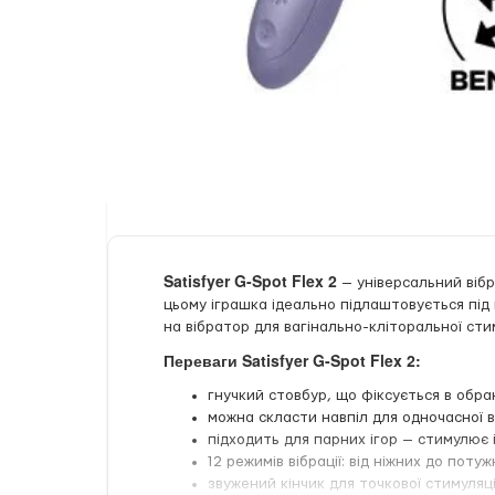
Satisfyer G-Spot Flex 2
— універсальний вібр
цьому іграшка ідеально підлаштовується під
на вібратор для вагінально-кліторальної сти
Переваги Satisfyer G-Spot Flex 2:
гнучкий стовбур, що фіксується в обра
можна скласти навпіл для одночасної ва
підходить для парних ігор — стимулює і ї
12 режимів вібрації: від ніжних до потуж
звужений кінчик для точкової стимуляці