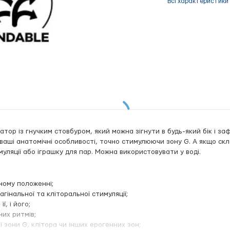
Всі характеристики
атор із гнучким стовбуром, який можна зігнути в будь-який бік і за
 ваші анатомічні особливості, точно стимулюючи зону G. А якщо ск
муляції або іграшку для пар. Можна використовувати у воді.
ному положенні;
гінальної та кліторальної стимуляції;
ї, і його;
них ритмів;
ї зони G, клітора чи інших ерогенних зон;