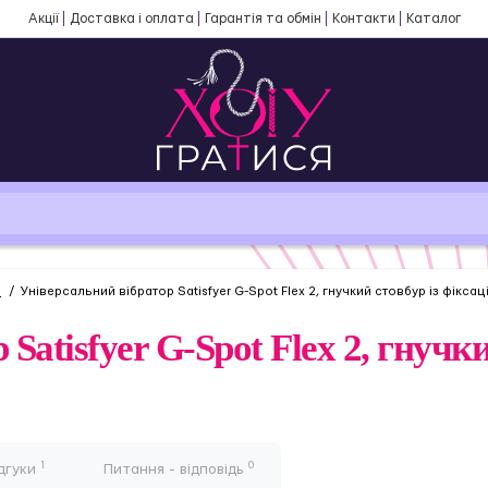
Акції
Доставка і оплата
Гарантія та обмін
Контакти
Каталог
и
Універсальний вібратор Satisfyer G-Spot Flex 2, гнучкий стовбур із фікс
Satisfyer G-Spot Flex 2, гнучки
1
0
дгуки
Питання - відповідь