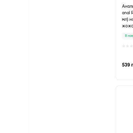
Аналь
anal 
мл) н
жож
В ная
539 