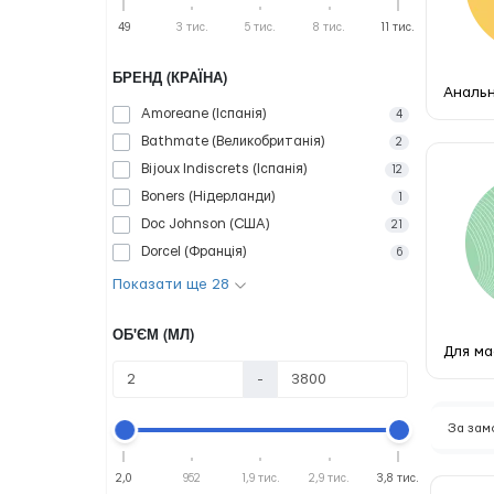
49
3 тис.
5 тис.
8 тис.
11 тис.
БРЕНД (КРАЇНА)
Анальн
Amoreane (Іспанія)
4
Bathmate (Великобританія)
2
Bijoux Indiscrets (Іспанія)
12
Boners (Нідерланди)
1
Doc Johnson (США)
21
Dorcel (Франція)
6
Показати ще 28
ОБ'ЄМ (МЛ)
Для ма
-
За за
2,0
952
1,9 тис.
2,9 тис.
3,8 тис.