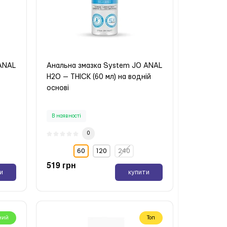
 ANAL
Анальна змазка System JO ANAL
H2O — THICK (60 мл) на водній
основі
В наявності
0
60
120
240
519 грн
и
купити
ний
Топ