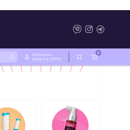
0
Добридень,
увійдіть в кабінет