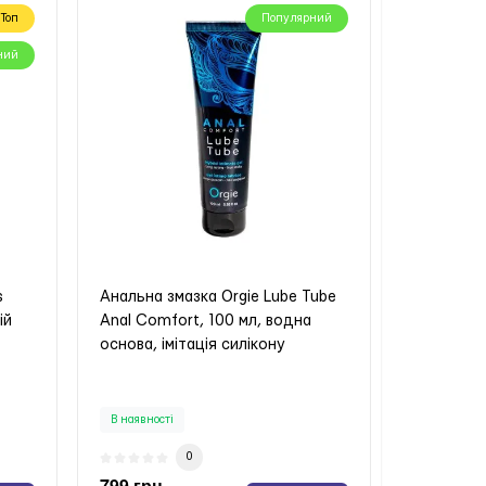
Топ
Популярний
ний
s
Анальна змазка Orgie Lube Tube
ій
Anal Comfort, 100 мл, водна
основа, імітація силікону
В наявності
0
799 грн