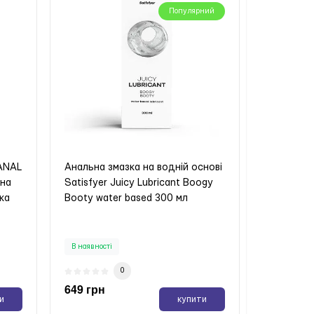
Популярний
 ANAL
Анальна змазка на водній основі
 на
Satisfyer Juicy Lubricant Boogy
йка
Booty water based 300 мл
В наявності
0
649 грн
и
купити