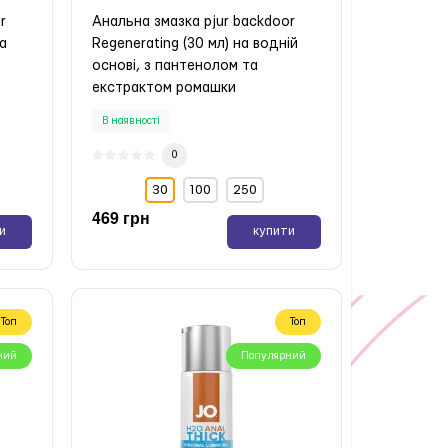
r
Анальна змазка pjur backdoor
на
Regenerating (30 мл) на водній
основі, з пантенолом та
екстрактом ромашки
В наявності
0
30
100
250
469 грн
и
купити
Топ
Топ
ний
Популярний