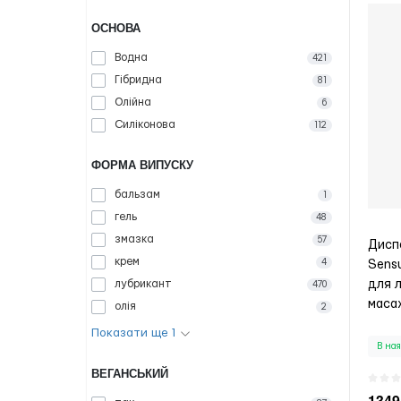
ОСНОВА
Водна
421
Гібридна
81
Олійна
6
Силіконова
112
ФОРМА ВИПУСКУ
бальзам
1
гель
48
змазка
57
Диспе
крем
4
Sensu
для 
лубрикант
470
масаж
олія
2
Показати ще 1
В ная
ВЕГАНСЬКИЙ
1349