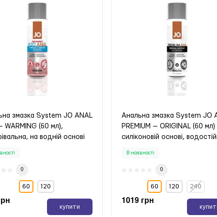
ьна змазка System JO ANAL
Анальна змазка System JO
— WARMING (60 мл),
PREMIUM — ORIGINAL (60 мл)
рівальна, на водній основі
силіконовій основі, водості
вності
В наявності
0
0
60
120
60
120
240
грн
1019 грн
купити
купит