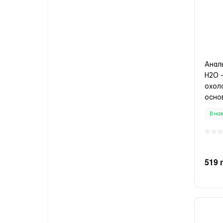
Анал
H2O 
охол
основ
В ная
519 