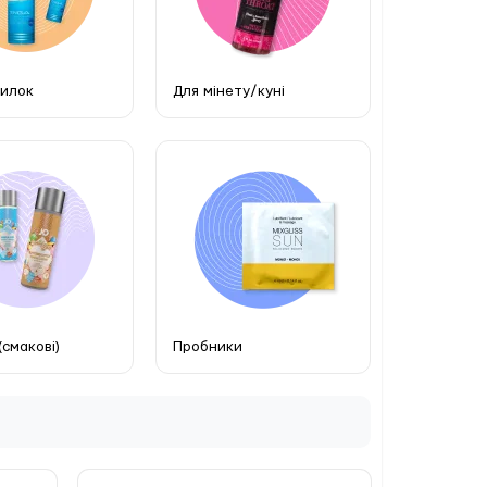
чилок
Для мінету/куні
(смакові)
Пробники