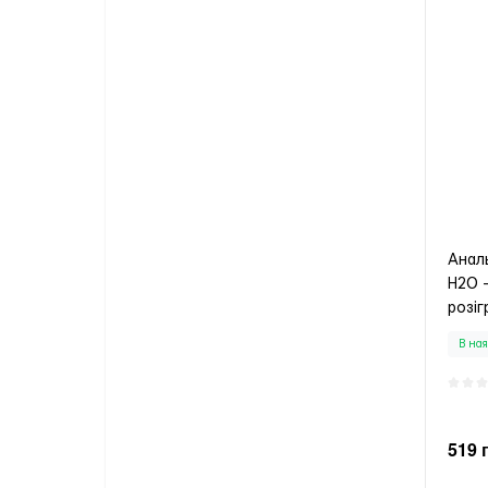
Анал
H2O 
розіг
В ная
519 