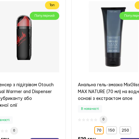
Топ
Популярний
Популяр
нсер з підігрівом Otouch
Анальна гель-змазка MixGlis
al Warmer and Dispenser
MAX NATURE (70 мл) на водн
лубриканту або
основі з екстрактом алое
ної олії
В наявності
0
вності
70
150
250
0
 грн
529 грн