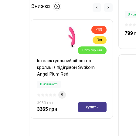
Знижка
В ная
-15%
799 
Топ
Популярний
Інтелектуальний вібратор-
Інтер
кролик із підігрівом Svakom
Ohmib
Angel Plum Red
Нема
В наявності
0
5799 
3959 грн
4929
купити
3365 грн