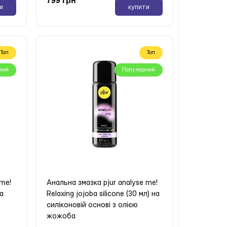
и
купити
Топ
Топ
ний
Популярний
нка
ING
 me!
Анальна змазка pjur analyse me!
на
Relaxing jojoba silicone (30 мл) на
и
силіконовій основі з олією
жожоба