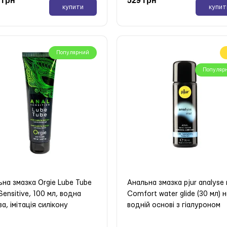
купити
купит
Популярний
Популяр
Новинка
Нови
рунковий набір YESforLOV
Мітелка YESforLOV CARESS
ROUSSE A DELICES
FEATHER
вності
В наявності
0
0
на змазка Orgie Lube Tube
Анальна змазка pjur analyse
 грн
999 грн
Sensitive, 100 мл, водна
Comfort water glide (30 мл) 
купити
купит
а, імітація силікону
водній основі з гіалуроном