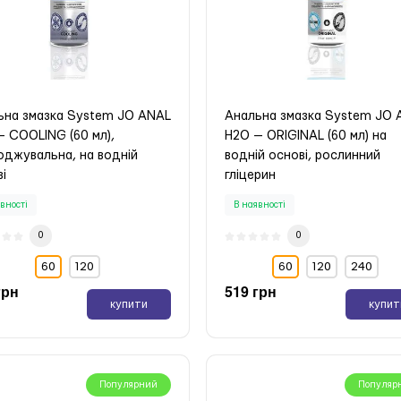
ьна змазка System JO ANAL
Анальна змазка System JO
— COOLING (60 мл),
H2O — ORIGINAL (60 мл) на
оджувальна, на водній
водній основі, рослинний
і
гліцерин
вності
В наявності
0
0
60
120
60
120
240
грн
519 грн
купити
купит
Популярний
Популяр