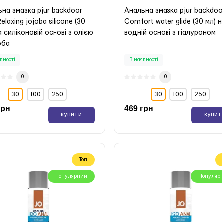
на змазка pjur backdoor
Анальна змазка pjur backdoo
Relaxing jojoba silicone (30
Comfort water glide (30 мл) 
а силіконовій основі з олією
водній основі з гіалуроном
оба
вності
В наявності
0
0
30
100
250
30
100
250
грн
469 грн
купити
купит
Топ
Популярний
Популяр