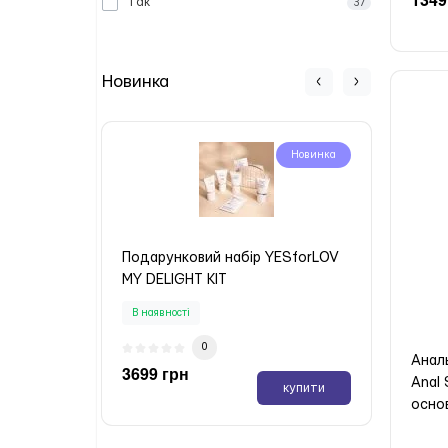
так
37
Новинка
Новинка
Подарунковий набір YESforLOV
Пода
MY DELIGHT KIT
MA T
В наявності
В ная
0
Аналь
3699 грн
3699
Anal 
купити
основ