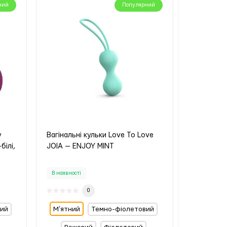
ний
Популярний
y
Вагінальні кульки Love To Love
ілі,
JOIA — ENJOY MINT
В наявності
0
ний
Мʼятний
Темно-фіолетовий