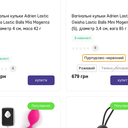
альні кульки Adrien Lastic
Вагінальні кульки Adrien Last
a Lastic Balls Mía Magenta
Geisha Lastic Balls Mini Mage
діаметр 4 см, маса 42 г
(S), діаметр 3,4 см, вага 85 г
-15%
В наявності
Популярний
0
Популяр
Пурпурово-червоний
вності
ьний плаг з ділдо Doc
Антибактеріальний засіб
Рожевий
Темно-лілови
0
on Kink - Dual Density
Bathmate Anal Toy Cleaner 
грн
679 грн
NDSKYN Fuck Plug - Black
очищення анальних іграшок
купити
купит
вності
В наявності
0
0
грн
719 грн
Популярний
Популяр
купити
купит
 грн
611 грн