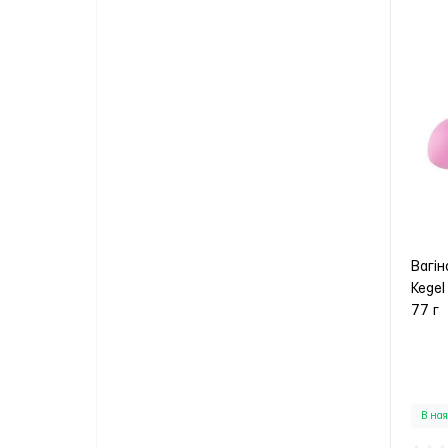
Вагін
Kegel
77 г
В ная