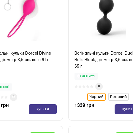
альні кульки Dorcel Divine
Вагінальні кульки Dorcel Dua
, діаметр 3,5 см, вага 91 г
Balls Black, діаметр 3,6 см, в
55 г
В наявності
0
вності
Чорний
Рожевий
0
 грн
1339 грн
купити
купит