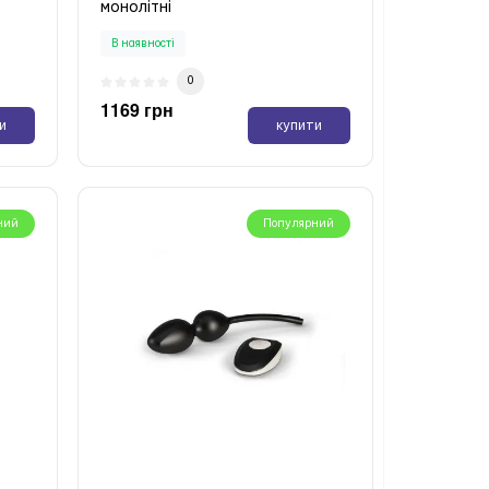
монолітні
В наявності
0
1169 грн
и
купити
ний
Популярний