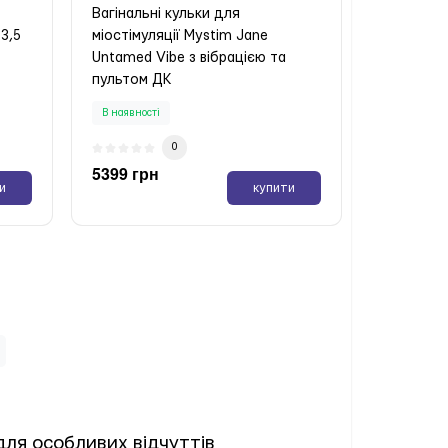
Вагінальні кульки для
 3,5
міостімуляції Mystim Jane
Untamed Vibe з вібрацією та
пультом ДК
В наявності
0
5399 грн
и
купити
для особливих відчуттів