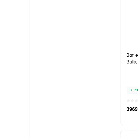
Вагін
Balls
В ная
3969