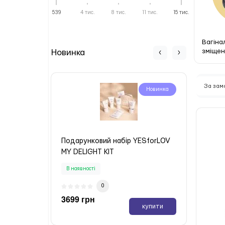
539
4 тис.
8 тис.
11 тис.
15 тис.
Вагінал
зміщен
Новинка
За за
Новинка
Подарунковий набір YESforLOV
Пода
MY DELIGHT KIT
MA T
В наявності
В ная
0
3699 грн
3699
купити