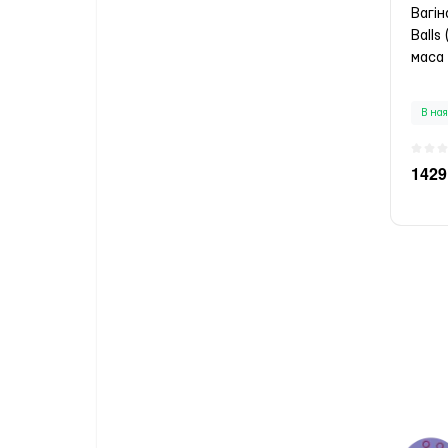
Вагін
Balls
маса 
В ная
1429