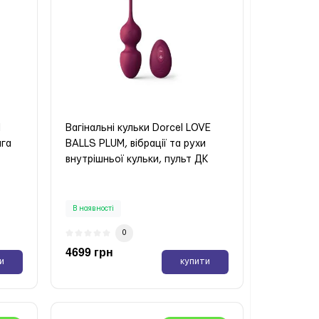
l
Вагінальні кульки Dorcel LOVE
ага
BALLS PLUM, вібрації та рухи
внутрішньої кульки, пульт ДК
В наявності
0
4699 грн
и
купити