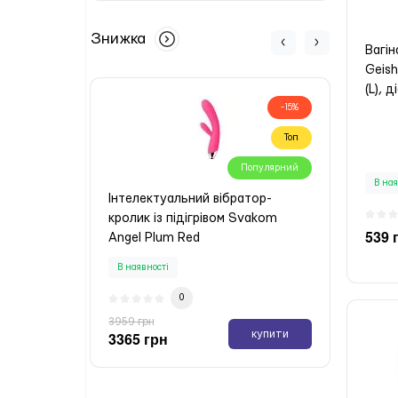
Знижка
Вагін
Geish
(L), 
-15%
Топ
Популярний
В ная
Інтелектуальний вібратор-
Анал
кролик із підігрівом Svakom
Johns
539 
Angel Plum Red
SECO
В наявності
В ная
0
3959 грн
4399 
купити
3365 грн
3739