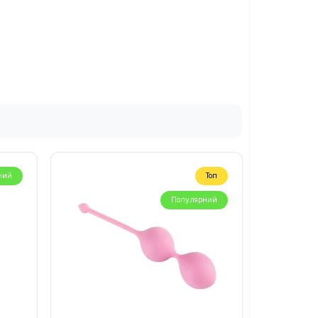
нка
ний
Топ
ING
Популярний
и