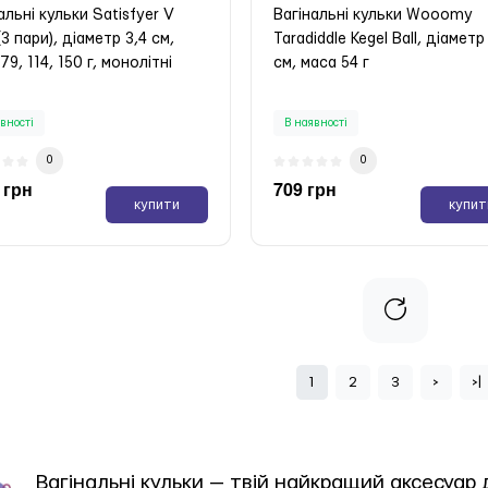
альні кульки Satisfyer V
Вагінальні кульки Wooomy
 (3 пари), діаметр 3,4 см,
Taradiddle Kegel Ball, діаметр
79, 114, 150 г, монолітні
см, маса 54 г
вності
В наявності
0
0
 грн
709 грн
купити
купит
1
2
3
>
>|
Вагінальні кульки — твій найкращий аксесуар 