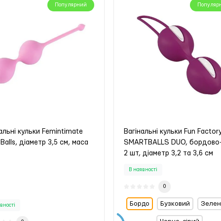
Популярний
Популяр
альні кульки Femintimate
Вагінальні кульки Fun Factor
 Balls, діаметр 3,5 см, маса
SMARTBALLS DUO, бордово-б
2 шт, діаметр 3,2 та 3,6 см
В наявності
0
Бордо
Бузковий
Зеле
вності