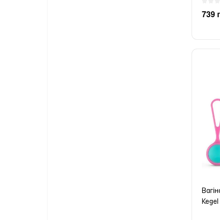
739 
Вагін
Kegel