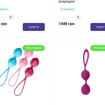
всередині
вності
В наявності
0
0
 грн
1449 грн
купити
купит
Популярний
Популяр