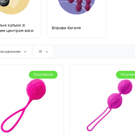
ьні кульки зі
Вправи Кегеля
им центром ваги
мовчуванням
15
Новинка
Нови
Популярний
Популяр
рунковий набір YESforLOV
Мітелка YESforLOV CARESS
ROUSSE A DELICES
FEATHER
вності
В наявності
0
0
 грн
999 грн
купити
купит