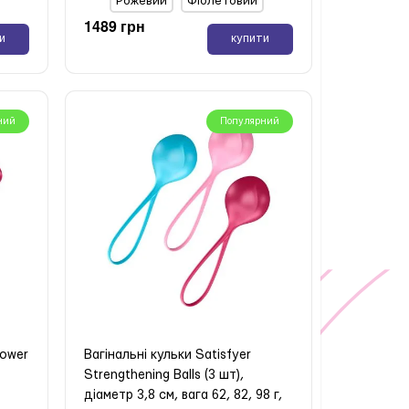
Рожевий
Фіолетовий
1489 грн
и
купити
ний
Популярний
Power
Вагінальні кульки Satisfyer
,
Strengthening Balls (3 шт),
діаметр 3,8 см, вага 62, 82, 98 г,