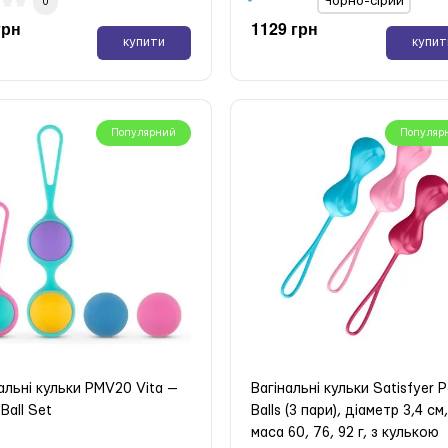
Чорно-сірий
0
грн
1129 грн
купити
купит
Популярний
Популяр
альні кульки PMV20 Vita —
Вагінальні кульки Satisfyer 
 Ball Set
Balls (3 пари), діаметр 3,4 см
маса 60, 76, 92 г, з кулькою