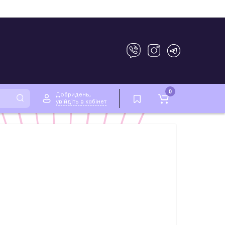
0
Добридень,
увійдіть в кабінет