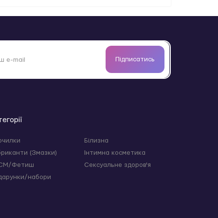
Підписатись
тегорії
очилки
Білизна
бриканти (Змазки)
Інтимна косметика
СМ/Фетиш
Сексуальне здоров'я
дарунки/набори