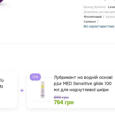
Бренд (Країна)
Love
Довжина, що вводит
Фіолетовий
Країн
Силікон
Всі характеристики
15%
Лубрикант на водній основі
To
pjur MED Sensitive glide 100
+
IN
мл для надчутливої ​​шкіри
899 грн
764 грн