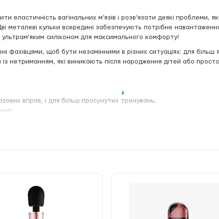
ити еластичність вагінальних м’язів і розв’язати деякі проблеми, як
 Дві металеві кульки всередині забезпечують потрібне навантаженн
і ультрам’яким силіконом для максимального комфорту!
ені фахівцями, щоб бути незамінними в різних ситуаціях: для більш 
ем із нетриманням, які виникають після народження дітей або просто з
базових вправ, і для більш просунутих тренувань;
ння;
міщені рухливі металеві кульки для ще більшого навантаження і яскр
ага (86 г) — утримувати їх під час вправ або ходи буде не найпрості
ий та гладенький.
 Love To Love JOIA забезпечать чудові відчуття обох партнерів під 
ться змушувати себе! Не забувайте використовувати лубрикант на 
им засобом.
га 86 г