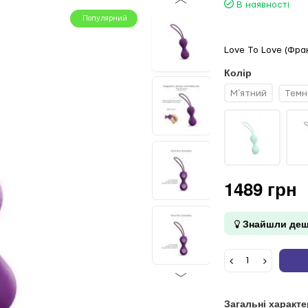
В наявності
Популярний
Love To Love (Фран
Колір
Мʼятний
Темн
1489 грн
Знайшли деш
Загальні характ