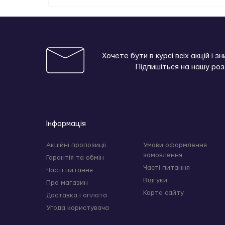
Хочете бути в курсі всіх акцій і з
Підпишіться на нашу ро
Інформація
Акційні пропозиції
Умови оформлення
замовлення
Гарантія та обмін
Часті питання
Часті питання
Відгуки
Про магазин
Карта сайту
Доставка і оплата
Угода користувача