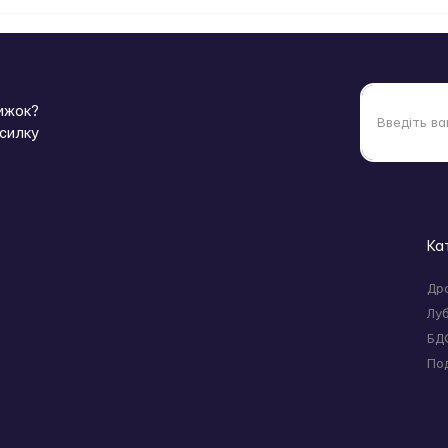
нижок?
зсилку
Ка
Др
Лу
БД
По