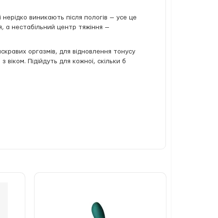
і нерідко виникають після пологів — усе це
я, а нестабільний центр тяжіння —
яскравих оргазмів, для відновлення тонусу
 віком. Підійдуть для кожної, скільки б
авих відчуттів;
шим завданням;
час близькості. Втім, і самі тренування
водній основі та регулярно очищати кульки