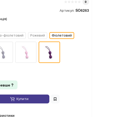
0
SO6263
Артикул:
ція)
о-фіолетовий
Рожевий
Фіолетовий
евше ?
Купити
еристики