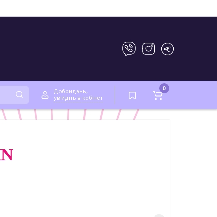
0
Добридень,
увійдіть в кабінет
IN