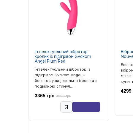
Інтелектуальний вібратор-
Вібро
кролик із підігрівом Svakom
Nouve
Angel Plum Red
Елега
Інтелектуальний вібратор із
вібро
підігрівом Svakom Angel —
м'язів
багатофункціональна іграшка з
купити 
подвійною стимул.....
4299
3365 грн
3959 грн