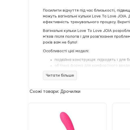
Посилити відчуття під час близькості, підвищ
можуть вагінальні кульки Love To Love JOIA.
ефективність тренувального процесу. Вкрит
Вагінальні кульки Love To Love JOIA розробл
м’язів після пологів і для розв’язання пробл
років вам не було!
Особливості цієї моделі:
подвійна конструкція: підходять і для 
обтічна форма для комфортного введе
зміщений центр тяжіння: всередині роз
Читати більше
надійна петля для простого вилучення;
середній діаметр (3,3 см) і відчутна в
дуже ніжний силікон, повністю безпечн
Схожі товари: Дрочилки
Регулярні тренування з вагінальними кульками
також досить приємні, так що вам не доведе
теплою водою з той-клінером або спеціальн
ввідна довжина 8 см діаметр кульок 3,3 см ва