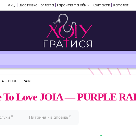
Акції
Доставка і оплата
Гарантія та обмін
Контакти
Каталог
OIA — PURPLE RAIN
ve To Love JOIA — PURPLE RA
0
0
дгуки
Питання - відповідь