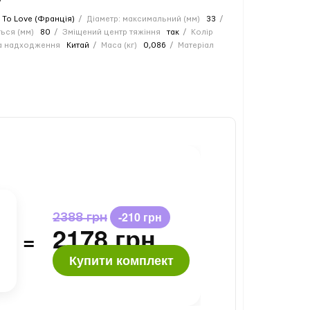
 To Love (Франція)
Діаметр: максимальний (мм)
33
ься (мм)
80
Зміщений центр тяжіння
так
Колір
а надходження
Китай
Маса (кг)
0,086
Матеріал
-210 грн
2388 грн
2178 грн
=
Купити комплект