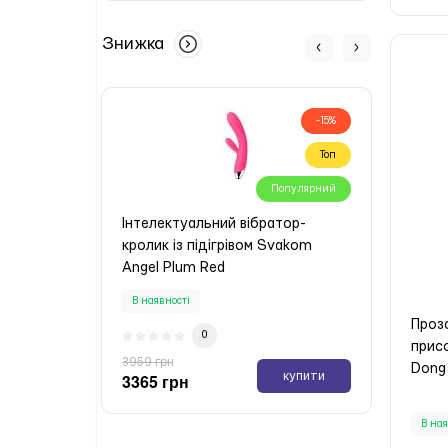
Знижка
-15%
Топ
Популярний
Інтелектуальний вібратор-
Інтер
кролик із підігрівом Svakom
Ohmib
Angel Plum Red
Нема
В наявності
Проз
0
присо
5799 
3959 грн
4929
Dong 
купити
3365 грн
В ная