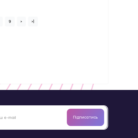
9
>
>|
Підписатись