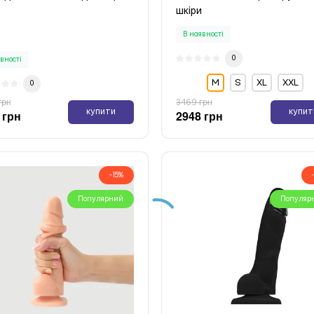
шкіри
В наявності
0
вності
М
S
XL
XXL
0
грн
3469 грн
купити
купит
 грн
2948 грн
-15%
Популярний
Популяр