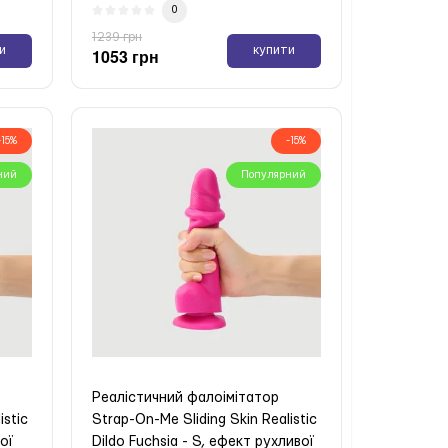
0
1239 грн
и
купити
1053 грн
-15%
-15%
ний
Популярний
Реалістичний фалоімітатор
istic
Strap-On-Me Sliding Skin Realistic
ої
Dildo Fuchsia - S, ефект рухливої