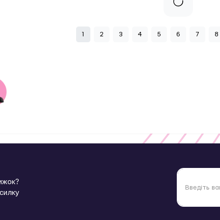
1
2
3
4
5
6
7
8
нижок?
зсилку