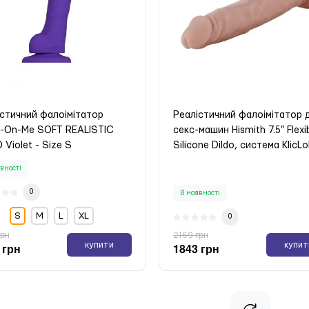
істичний фалоімітатор
Реалістичний фалоімітатор 
p-On-Me SOFT REALISTIC
секс-машин Hismith 7.5″ Flexi
 Violet - Size S
Silicone Dildo, система KlicLo
вності
0
В наявності
S
М
L
XL
0
грн
2169 грн
купити
купит
 грн
1843 грн