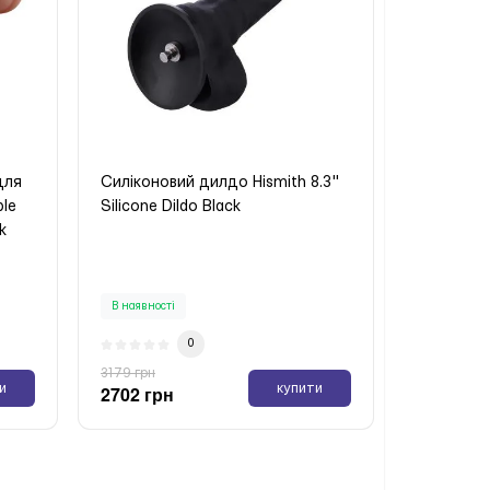
для
Силіконовий дилдо Hismith 8.3"
ble
Silicone Dildo Black
k
В наявності
0
3179 грн
и
купити
2702 грн