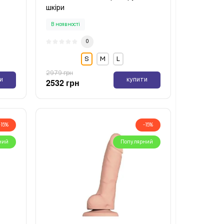
шкіри
В наявності
0
S
М
L
2979 грн
и
купити
2532 грн
-15%
-15%
ний
Популярний