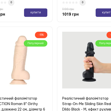
0
0
грн
1199 грн
купити
купит
грн
1019 грн
-15%
Популярний
Популяр
істичний фалоімітатор
Реалістичний фалоімітатор
CTION Roman 8″ Girthy
Strap-On-Me Sliding Skin Real
 довжина 22 см, діаметр 6
Dildo Black - M, ефект рухлив