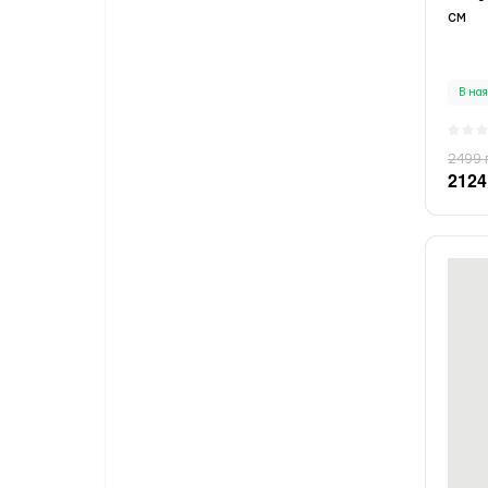
см
В ная
2499 
2124