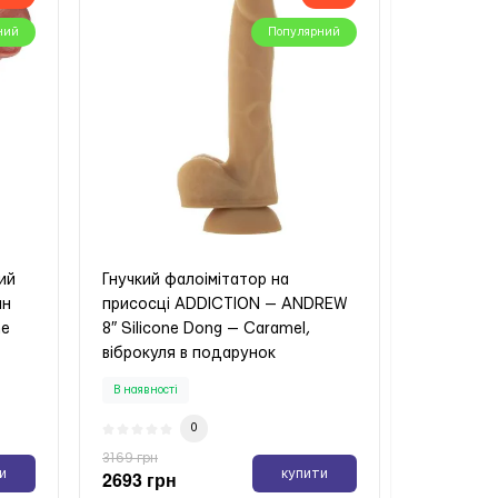
ний
Популярний
нка
ий
Гнучкий фалоімітатор на
ин
присосці ADDICTION — ANDREW
ING
ne
8″ Silicone Dong — Caramel,
віброкуля в подарунок
В наявності
0
и
3169 грн
и
купити
2693 грн