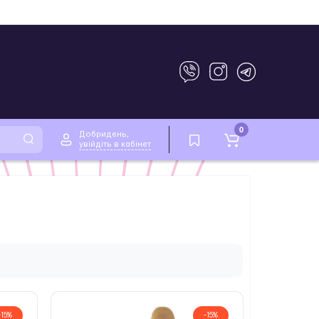
0
Добридень,
увійдіть в кабінет
-15%
-15%