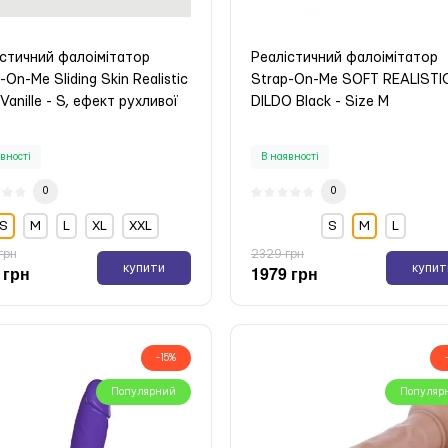
істичний фалоімітатор
Реалістичний фалоімітатор
-On-Me Sliding Skin Realistic
Strap-On-Me SOFT REALISTI
 Vanille - S, ефект рухливої
DILDO Black - Size M
вності
В наявності
0
0
S
М
L
XL
XXL
S
М
L
грн
2329 грн
купити
купит
 грн
1979 грн
-15%
Популярний
Популяр