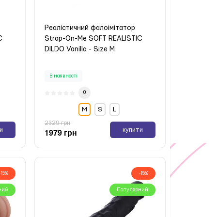
Реалістичний фалоімітатор
C
Strap-On-Me SOFT REALISTIC
DILDO Vanilla - Size M
В наявності
0
М
S
L
2329 грн
и
купити
1979 грн
-15%
-15%
ний
Популярний