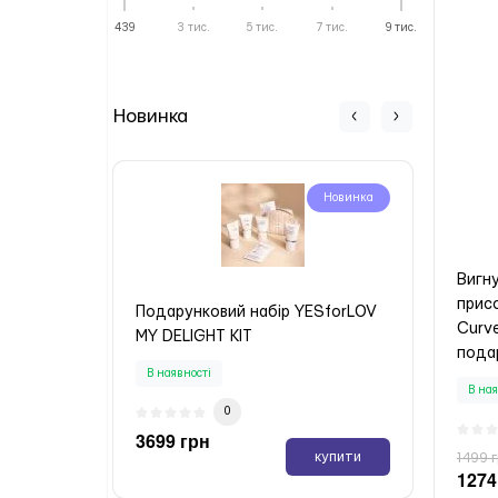
439
3 тис.
5 тис.
7 тис.
9 тис.
Новинка
Новинка
Вигн
прис
Подарунковий набір YESforLOV
Пода
Curve
MY DELIGHT KIT
MA T
пода
В наявності
В ная
В ная
0
3699 грн
3699
купити
1499 
1274