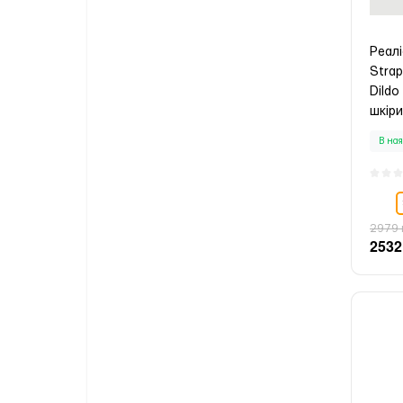
Реал
Strap
Dildo
шкіри
В ная
2979 
2532