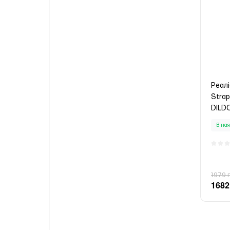
Реал
Stra
DILDO
В ная
1979 
1682