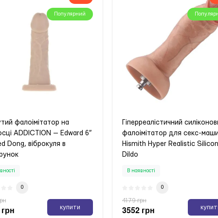
Популярний
Популяр
Новинка
Нови
утий фалоімітатор на
Гіперреалістичний силіконов
осці ADDICTION — Edward 6″
фалоімітатор для секс-маш
рунковий набір YESforLOV
Мітелка YESforLOV CARESS
d Dong, віброкуля в
Hismith Hyper Realistic Silico
ROUSSE A DELICES
FEATHER
рунок
Dildo
вності
В наявності
вності
В наявності
0
0
0
0
 грн
999 грн
купити
купит
грн
4179 грн
купити
купит
 грн
3552 грн