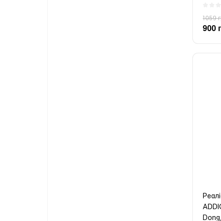
1059 
900 
Реал
ADDI
Dong,