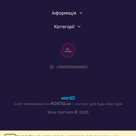
Інформація
Категорії
+380960690669
HOSTiQ.ua
Сайт розміщений на
— хостинг для будь-яких ідей
Хочу гратися © 2026