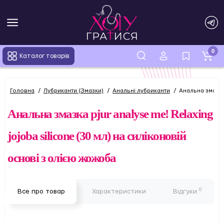
0
Каталог товарів
Головна
Лубриканти (Змазки)
Анальні лубриканти
Анальна змазка 
Анальна змазка pjur analyse me! Relaxing
jojoba silicone (30 мл) на силіконовій
основі з олією жожоба
0
Все про товар
Характеристики
Відгуки