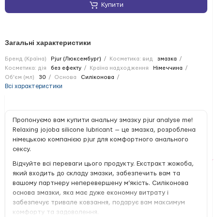
Купити
Загальні характеристики
Бренд (Країна)
Pjur (Люксембург)
Косметика: вид
змазка
Косметика: дія
без ефекту
Країна надходження
Німеччина
Об'єм (мл)
30
Основа
Силіконова
Всі характеристики
Пропонуємо вам купити анальну змазку pjur analyse me!
Relaxing jojoba silicone lubricant — це змазка, розроблена
німецькою компанією pjur для комфортного анального
сексу.
Відчуйте всі переваги цього продукту. Екстракт жожоба,
який входить до складу змазки, забезпечить вам та
вашому партнеру неперевершену м’якість. Силіконова
основа змазки, яка має дуже економну витрату і
забезпечує тривале ковзання, подарує вам максимум
комфорту та задоволення.