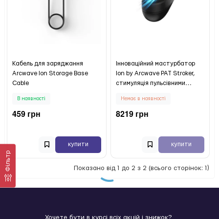
Кабель для заряджання
Інноваційний мастурбатор
Arcwave Ion Storage Base
Ion by Arcwave PAT Stroker,
Cable
стимуляція пульсівними
повітряними хвилями
В наявності
Немає в наявності
459 грн
8219 грн
купити
купити
Фільтр
Показано від 1 до 2 з 2 (всього сторінок: 1)
Хочете бути в курсі всіх акцій і знижок?