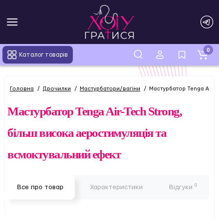
0
Каталог товарів
Головна
Дрочилки
Мастурбатори/вагіни
Мастурбатор Tenga Air-T
Мастурбатор Tenga Air-Tech Strong,
більш висока аеростимуляція та
всмоктувальний ефект
0
Все про товар
Характеристики
Відгуки