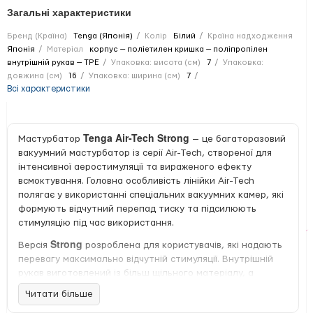
Загальні характеристики
Бренд (Країна)
Tenga (Японія)
Колір
Білий
Країна надходження
Японія
Матеріал
корпус — поліетилен кришка — поліпропілен
внутрішній рукав — TPE
Упаковка: висота (см)
7
Упаковка:
довжина (см)
16
Упаковка: ширина (см)
7
Всі характеристики
Tenga Air-Tech Strong
Мастурбатор
— це багаторазовий
вакуумний мастурбатор із серії Air-Tech, створеної для
інтенсивної аеростимуляції та вираженого ефекту
всмоктування. Головна особливість лінійки Air-Tech
полягає у використанні спеціальних вакуумних камер, які
формують відчутний перепад тиску та підсилюють
стимуляцію під час використання.
Strong
Версія
розроблена для користувачів, які надають
перевагу максимально відчутній стимуляції. Внутрішній
рукав виготовлений із більш щільного матеріалу, а
текстура каналу має чітко виражені гребені та ребра.
Читати більше
Вузький тунель забезпечує щільне охоплення, а