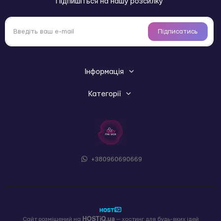
Підпишіться на нашу розсилку
Підписатись
Інформація
Категорії
+380960690669
HOSTiQ.ua
Сайт розміщений на
— хостинг для будь-яких ідей