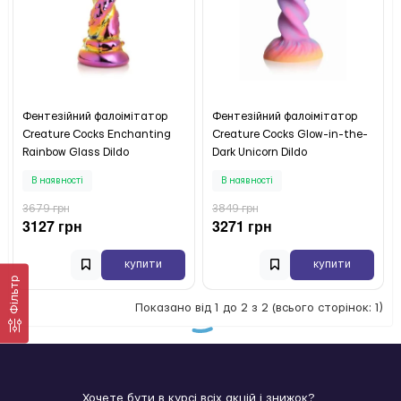
Фентезійний фалоімітатор
Фентезійний фалоімітатор
Creature Cocks Enchanting
Creature Cocks Glow-in-the-
Rainbow Glass Dildo
Dark Unicorn Dildo
В наявності
В наявності
3679 грн
3849 грн
3127 грн
3271 грн
купити
купити
Фільтр
Показано від 1 до 2 з 2 (всього сторінок: 1)
Хочете бути в курсі всіх акцій і знижок?