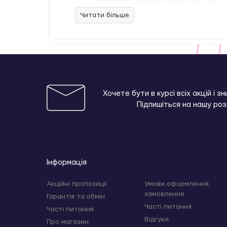
внутрішня текстура: велика кількість 
тип конструкції: знімний рукав
Читати більше
форма: корпус у вигляді ліхтаря
колір вставки: тілесний
призначення: тренування витривалост
комплектація: мастурбатор, інструкці
Під час використання пристрою рекомендуєть
контролювати збудження, вибирати темп та г
Догляд:
Хочете бути в курсі всіх акцій і з
Підпишіться на нашу ро
промивати тільки теплою водою після
не застосовувати мило чи побутову хі
дозволено очищення той-клінером або 
після повного висихання посипати ку
не використовувати тальк або дитячу
Інформація
Мастурбатор Fleshlight STU — це функціонал
Акційні пропозиції
Умови оформлення
та особистого вдосконалення.
замовлення
Гарантія та обмін
Часті питання
Часті питання
Відгуки
Про магазин