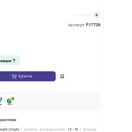
0
F17729
Артикул:
евше ?
Купити
еристики
hlight (США)
Діаметр: внутрішній (мм)
12 - 15
Діаметр: