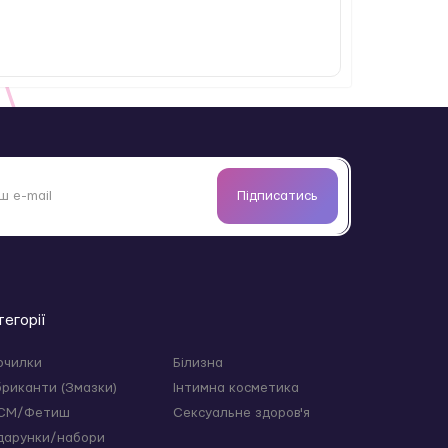
кцій з буклета. Це дозволяє навчитися
уаціях.
Підписатись
тегорії
дального підходу до сексуального здоров’я
очилки
Білизна
бриканти (Змазки)
Інтимна косметика
СМ/Фетиш
Сексуальне здоров'я
дарунки/набори