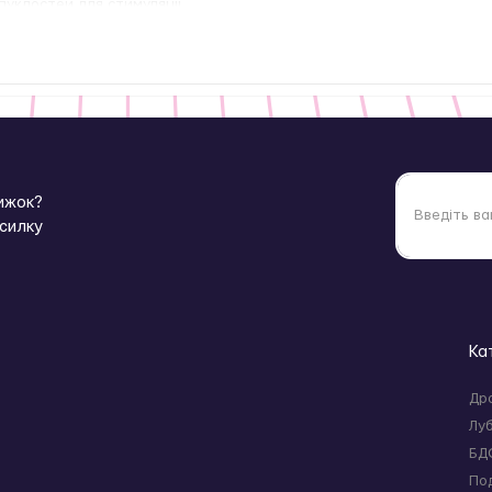
опуклостей для стимуляції
і, самозадоволення
я-тренувальний буклет (онлайн)
ся поступово підвищувати тривалість сесій і дотримуватись інстру
либину рухів, щоб покращити результати в реальних інтимних сит
нижок?
зсилку
 використання
мію
спеціальним засобом Fleshlight
курудзяним крохмалем
 присипку
Ка
ьний тренажер із реалістичними відчуттями, створений для відпові
Др
Лу
БД
По