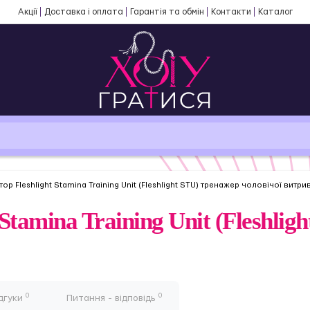
Акції
Доставка і оплата
Гарантія та обмін
Контакти
Каталог
ор Fleshlight Stamina Training Unit (Fleshlight STU) тренажер чоловічої витри
Stamina Training Unit (Fleshlig
0
0
дгуки
Питання - відповідь