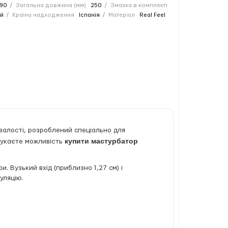
90
Загальна довжина (мм)
250
Змазка в комплекті
й
Країна надходження
Іспанія
Матеріал
Real Feel
валості, розроблений спеціально для
купити мастурбатор
шукаєте можливість
и. Вузький вхід (приблизно 1,27 см) і
уляцію.