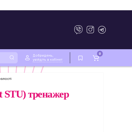
0
Добридень,
увійдіть в кабінет
валості
ht STU) тренажер