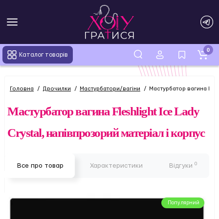
0
Каталог товарів
Головна
Дрочилки
Мастурбатори/вагіни
Мастурбатор вагина Flesh
Мастурбатор вагина Fleshlight Ice Lady
Crystal, напівпрозорий матеріал і корпус
0
Все про товар
Характеристики
Відгуки
Популярний