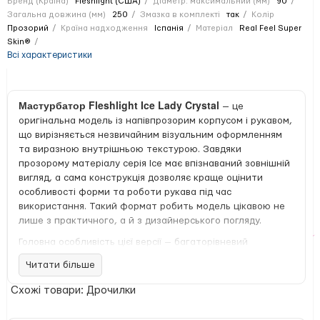
Бренд (Країна)
Fleshlight (США)
Діаметр: максимальний (мм)
90
Загальна довжина (мм)
250
Змазка в комплекті
так
Колір
Прозорий
Країна надходження
Іспанія
Матеріал
Real Feel Super
Skin®
Всі характеристики
Мастурбатор Fleshlight Ice Lady Crystal
— це
оригінальна модель із напівпрозорим корпусом і рукавом,
що вирізняється незвичайним візуальним оформленням
та виразною внутрішньою текстурою. Завдяки
прозорому матеріалу серія Ice має впізнаваний зовнішній
вигляд, а сама конструкція дозволяє краще оцінити
особливості форми та роботи рукава під час
використання. Такий формат робить модель цікавою не
лише з практичного, а й з дизайнерського погляду.
Головна особливість цієї версії — багаторівневий
внутрішній канал зі змінною шириною та різними зонами
Читати більше
рельєфу по всій довжині. Текстура побудована так, щоб
кожна ділянка відрізнялася за формою та характером
Схожі товари: Дрочилки
контакту, завдяки чому модель забезпечує різноманітні
відчуття без одноманітності. Поєднання вузьких проходів