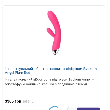
Модель виготовлена з медичного силікону, який
відрізняється м’якою, гладкою та приємною на дотик
поверхнею. Матеріал сумісний із лубрикантами на водній
основі та простий у догляді. Чорний колір надає виробу
стриманого та універсального вигляду.
Анальний ланцюжок Marc Dorcel Deep Feel
підходить
для поступового занурення кульок одна за одною,
дозволяючи контролювати інтенсивність стимуляції. Якщо
ви хочете купити силіконовий анальний ланцюжок для
делікатної стимуляції та комфортного використання, ця
модель стане практичним вибором для індивідуальних
або парних ігор.
Інтелектуальний вібратор-кролик із підігрівом Svakom
Характеристики:
Angel Plum Red
тип товару: анальний ланцюжок;
Інтелектуальний вібратор із підігрівом Svakom Angel —
бренд: Dorcel;
багатофункціональна іграшка з подвійною стимул.....
модель: Deep Feel;
матеріал: силікон;
колір: чорний;
3365 грн
3959 грн
кількість кульок: 5;
форма кульок: краплеподібна;