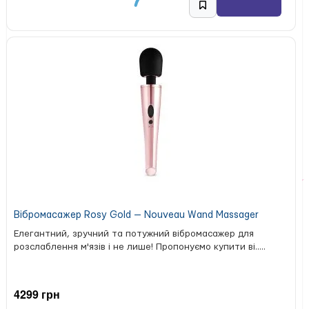
мінімальний діаметр: 0,5 см;
максимальний діаметр: 2,5 см;
загальна довжина: 17 см;
робоча довжина: 14 см;
маса: 54 г;
тип упаковки: блістер;
довжина упаковки: 23,4 см;
ширина упаковки: 9,5 см;
країна бренду: Франція;
країна виробництва: Китай.
Вібромасажер Rosy Gold — Nouveau Wand Massager
Елегантний, зручний та потужний вібромасажер для
розслаблення м'язів і не лише! Пропонуємо купити ві.....
4299 грн