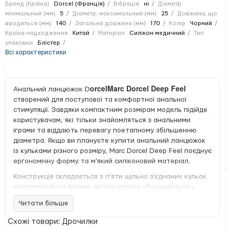
Бренд (Країна)
Dorcel (Франція)
Вібрація
ні
Діаметр:
мінімальний (мм)
5
Діаметр: максимальний (мм)
25
Довжина, що
вводиться (мм)
140
Загальна довжина (мм)
170
Колір
Чорний
Країна надходження
Китай
Матеріал
Силікон медичний
Тип
упаковки
Блістер
Всі характеристики
orcelMarc Dorcel Deep Feel
Анальний ланцюжок D
створений для поступової та комфортної анальної
стимуляції. Завдяки компактним розмірам модель підійде
користувачам, які тільки знайомляться з анальними
іграми та віддають перевагу поетапному збільшенню
діаметра. Якщо ви плануєте купити анальний ланцюжок
із кульками різного розміру, Marc Dorcel Deep Feel поєднує
ергономічну форму та м’який силіконовий матеріал.
Конструкція складається з п’яти щільно з’єднаних кульок
краплеподібної форми, які поступово збільшуються у
діаметрі — від 0,5 см до 2,5 см. Найменша кулька має
Читати більше
злегка загострений кінчик для більш плавного та
зручного введення. Для комфортного вилучення на кінці
Схожі товари: Дрочилки
анального ланцюжка передбачене невелике кільце.