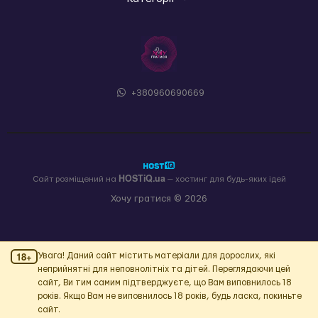
+380960690669
HOSTiQ.ua
Сайт розміщений на
— хостинг для будь-яких ідей
Хочу гратися © 2026
18+
Увага! Даний сайт містить матеріали для дорослих, які
неприйнятні для неповнолітніх та дітей. Переглядаючи цей
сайт, Ви тим самим підтверджуєте, що Вам виповнилось 18
років. Якщо Вам не виповнилось 18 років, будь ласка, покиньте
сайт.