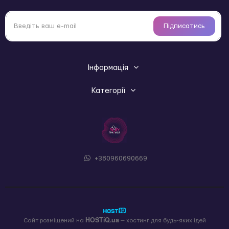
Підписатись
Інформація
Категорії
+380960690669
HOSTiQ.ua
Сайт розміщений на
— хостинг для будь-яких ідей