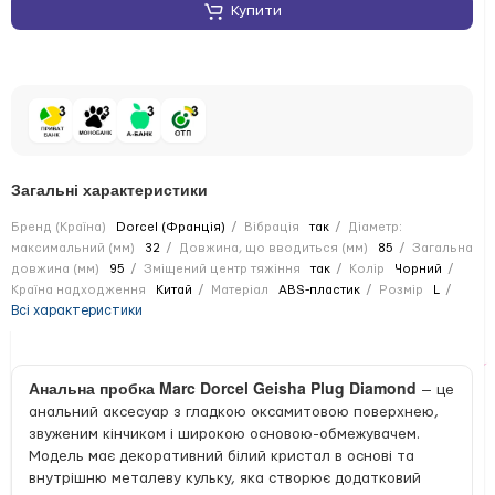
Купити
Загальні характеристики
Бренд (Країна)
Dorcel (Франція)
Вібрація
так
Діаметр:
максимальний (мм)
32
Довжина, що вводиться (мм)
85
Загальна
довжина (мм)
95
Зміщений центр тяжіння
так
Колір
Чорний
Країна надходження
Китай
Матеріал
ABS-пластик
Розмір
L
Всі характеристики
Анальна пробка Marc Dorcel Geisha Plug Diamond
— це
анальний аксесуар з гладкою оксамитовою поверхнею,
звуженим кінчиком і широкою основою-обмежувачем.
Модель має декоративний білий кристал в основі та
внутрішню металеву кульку, яка створює додатковий