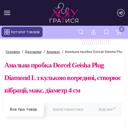
0
Каталог товарів
Головна
Дрочилки
Анальні
Анальна пробка Dorcel Geisha Plug Di
Анальна пробка Dorcel Geisha Plug
Diamond L з кулькою всередині, створює
вібрації, макс. діаметр 4 см
0
Все про товар
Характеристики
Відгуки