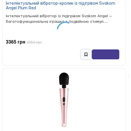
Інтелектуальний вібратор-кролик із підігрівом Svakom
корпусу
Angel Plum Red
Конструкція: внутрішня металева кулька
Інтелектуальний вібратор із підігрівом Svakom Angel —
Особливість: зміщений центр ваги
багатофункціональна іграшка з подвійною стимул.....
Основа: широка, стопорна
Декор: білий кристал в основі
Доступні діаметри: 3,2 см, 4 см, 4,5 см
3365 грн
3959 грн