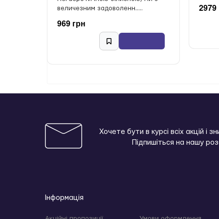
2979
величезним задоволенн.....
969 грн
Хочете бути в курсі всіх акцій і з
Підпишіться на нашу ро
Інформація
Акційні пропозиції
Умови оформлення