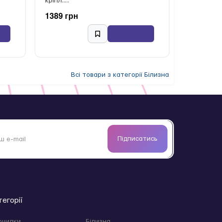
кріпл.....
1389 грн
Всі товари з категорії Білизна
Підписатись
тегорії
очилки
Білизна