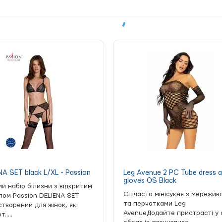
озволяє не переривати прелюдію, і вільно займатися сексом прямо в
готовлений бодістокінг, постачаються від провідних виробників Єв
ь і безпечність для шкіри. Тканини зберігають свою форму та колір
мендується ручне прання або прання в делікатному режимі, уникати
ь для тих, хто прагне урізноманітнити своє інтимне життя і подару
NA SET black L/XL - Passion
Leg Avenue 2 PC Tube dress 
gloves OS Black
ий набір білизни з відкритим
Сітчаста мінісукня з мережив
пом Passion DELIENA SET
та перчатками Leg
створений для жінок, які
AvenueДодайте пристрасті у 
.....