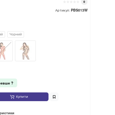
0
PBS013W
Артикул:
ий
Чорний
евше ?
Купити
еристики