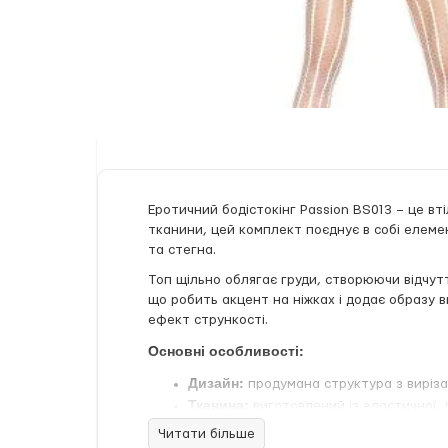
Еротичний бодістокінг Passion BS013 – це вт
тканини, цей комплект поєднує в собі елемен
та стегна.
Топ щільно облягає груди, створюючи відчут
що робить акцент на ніжках і додає образу 
ефект стрункості.
Основні особливості:
Дизайн:
продумана структура з виріза
Тканина:
виготовлений із еластичної,
Деталі:
ажурні елементи зводять погля
Читати більше