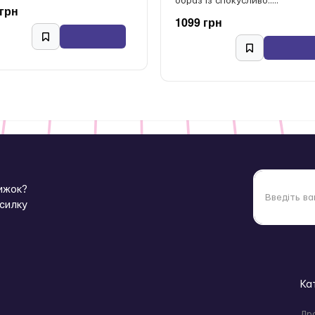
образ із спокусливо.....
 грн
1099 грн
нижок?
зсилку
Ка
Др