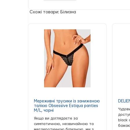
Зручність:
відкритий доступ у кроці д
Матеріали та догляд:
Матеріали, з яких ви
Схожі товари: Білизна
OEKO-TEX. Це підтверджує їх гіпоалергенніст
зберегти оригінальний вигляд білизни, реко
при високих обертах.
Бодістокінг Passion BS013 відмінно підходит
Мереживні трусики із заниженою
DELIE
талією Obsessive Estiqua panties
Чудов
M/L, чорні
досту
Якщо ви доглядаєте за
black 
симпатичною, незвичайною та
бажают
мегаеротичною білизною, ми з