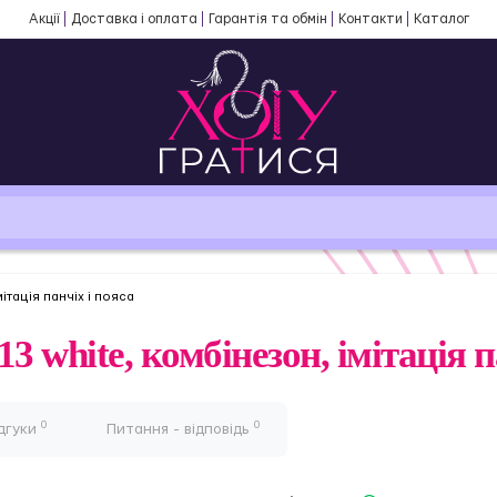
Акції
Доставка і оплата
Гарантія та обмін
Контакти
Каталог
ітація панчіх і пояса
3 white, комбінезон, імітація п
0
0
дгуки
Питання - відповідь