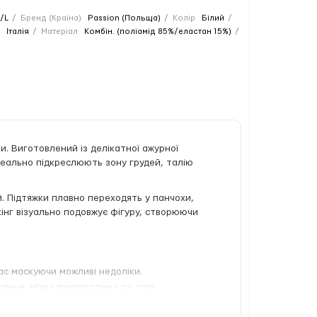
/L
Бренд (Країна)
Passion (Польща)
Колір
Білий
Італія
Матеріал
Комбін. (поліамід 85%/еластан 15%)
и. Виготовлений із делікатної ажурної
ідеально підкреслюють зону грудей, талію
й. Підтяжки плавно переходять у панчохи,
кінг візуально подовжує фігуру, створюючи
ас маскуючи можливі недоліки.
іння, м'яко прилягатиме до тіла.