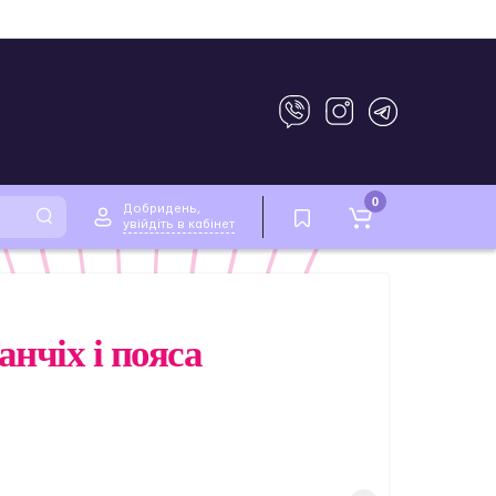
0
Добридень,
увійдіть в кабінет
анчіх і пояса