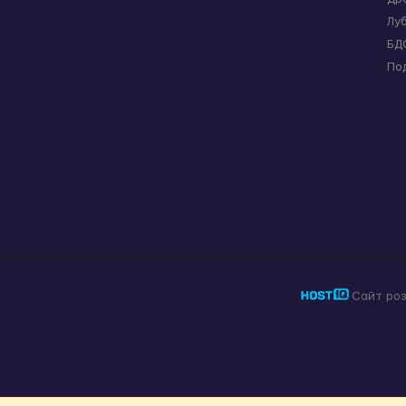
Лу
БД
По
Сайт ро