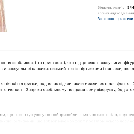
Білизна: розмір
S/M
Країна надходження
Всі характеристики
ілення звабливості та пристрасті, яке підкреслює кожну вигин фігур
ти сексуальної класики: низький топ із підтяжками і панчохи, що 
тя ніжної підтримки, водночас відкриваючи можливості для фантазі
витонченості. Завдяки особливому поздовжньому візерунку, бодісто
ми, що акцентує увагу на найпривабливіших частинах тіла, водноч
 дихаючої тканини, що забезпечує комфорт протягом усього часу нос
д на ключові зони, тоді як вирізи додають пікантності.