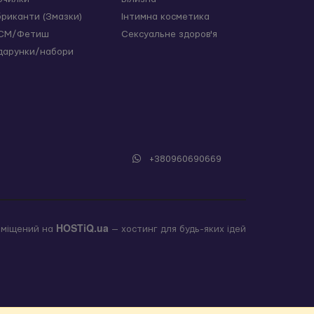
бриканти (Змазки)
Інтимна косметика
СМ/Фетиш
Сексуальне здоров'я
дарунки/набори
+380960690669
HOSTiQ.ua
зміщений на
— хостинг для будь-яких ідей