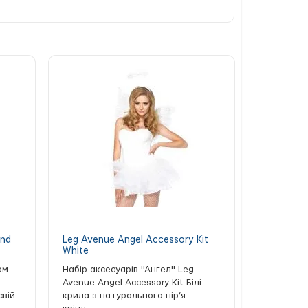
 білизні.
ропи та мають міжнародний сертифікат
 навіть після багаторазового прання. Щоб
 агресивних миючих засобів і віджимання
вати партнерові незабутні моменти.
and
Leg Avenue Angel Accessory Kit
White
ом
Набір аксесуарів "Ангел" Leg
Avenue Angel Accessory Kit Білі
свій
крила з натурального пір’я –