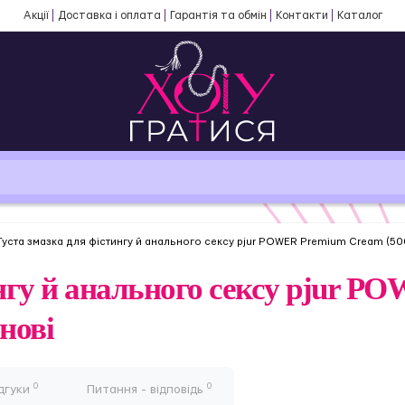
Акції
Доставка і оплата
Гарантія та обмін
Контакти
Каталог
Густа змазка для фістингу й анального сексу pjur POWER Premium Cream (500
ингу й анального сексу pjur 
снові
0
0
дгуки
Питання - відповідь