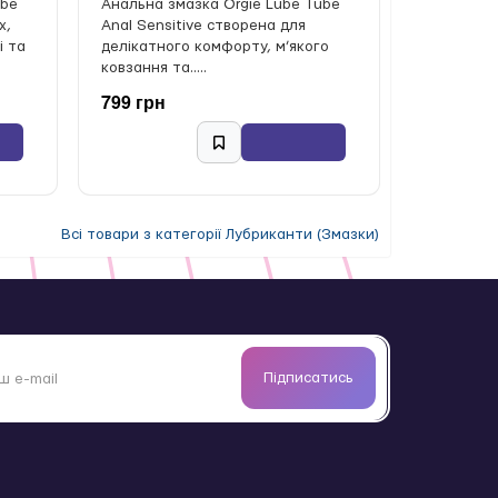
ube
Анальна змазка Orgie Lube Tube
х,
Anal Sensitive створена для
і та
делікатного комфорту, м’якого
ковзання та.....
799 грн
Всі товари з категорії Лубриканти (Змазки)
Підписатись