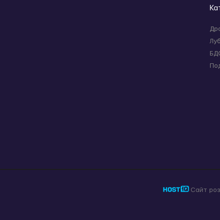
Ка
Др
Лу
БД
По
Сайт ро