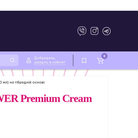
0
Добридень,
увійдіть в кабінет
 мл) на гібридній основі
POWER Premium Cream