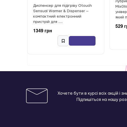
Лубри
Диспенсер для підігріву Otouch
MixGl
Sensual Warmer & Dispenser —
уніве
компактний електронний
який п
пристрій для .....
529 
1349 грн
Хочете бути в курсі всіх акцій і з
Підпишіться на нашу ро