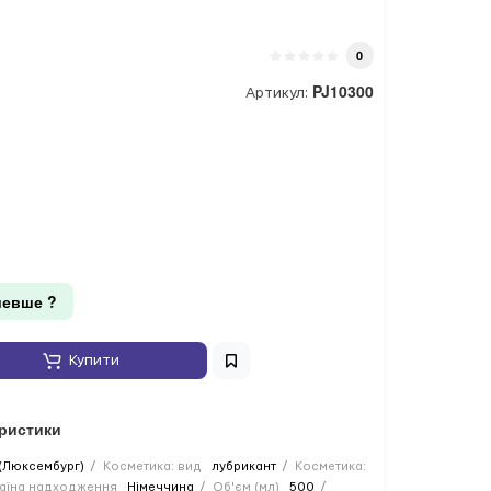
0
PJ10300
Артикул:
евше ?
Купити
еристики
 (Люксембург)
Косметика: вид
лубрикант
Косметика:
аїна надходження
Німеччина
Об'єм (мл)
500