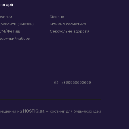
тегорії
очилки
Білизна
бриканти (Змазки)
Інтимна косметика
СМ/Фетиш
Сексуальне здоров'я
дарунки/набори
+380960690669
HOSTiQ.ua
зміщений на
— хостинг для будь-яких ідей