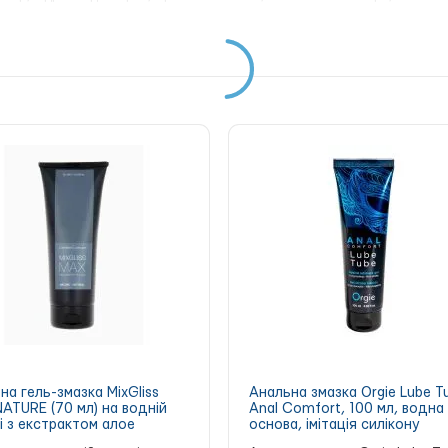
на гель-змазка MixGliss
Анальна змазка Orgie Lube T
ATURE (70 мл) на водній
Anal Comfort, 100 мл, водна
і з екстрактом алое
основа, імітація силікону