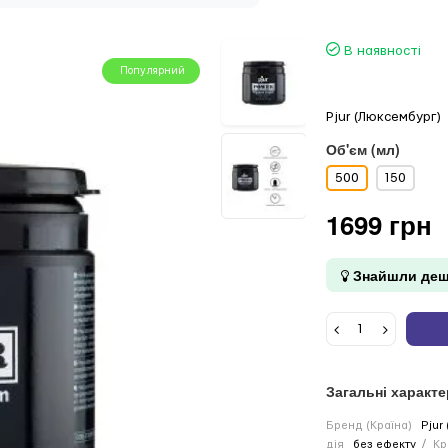
В наявності
Популярний
Pjur (Люксембург)
Об'єм (мл)
500
150
1699 грн
Знайшли деш
Загальні характ
Бренд (Країна)
Pjur
дія
без ефекту
Кр