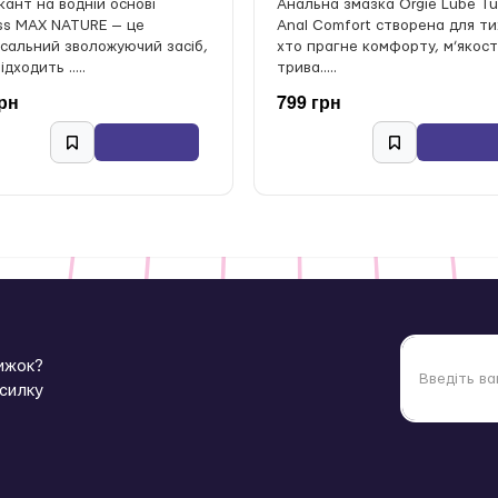
кант на водній основі
Анальна змазка Orgie Lube T
iss MAX NATURE — це
Anal Comfort створена для ти
рсальний зволожуючий засіб,
хто прагне комфорту, м’якост
ідходить .....
трива.....
грн
799 грн
нижок?
зсилку