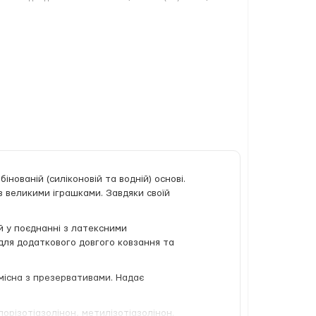
ованій (силіконовій та водній) основі.
із великими іграшками. Завдяки своїй
й у поєднанні з латексними
для додаткового довгого ковзання та
місна з презервативами. Надає
орізотіазолінон, метилізотіазолінон.