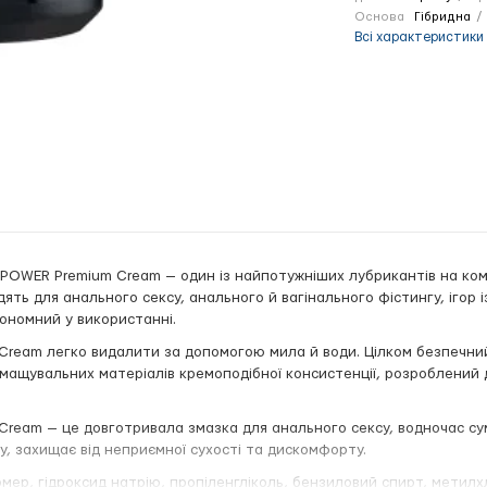
Основа
Гібридна
Всі характеристики
POWER Premium Cream — один із найпотужніших лубрикантів на комбін
одять для анального сексу, анального й вагінального фістингу, ігор 
кономний у використанні.
Cream легко видалити за допомогою мила й води. Цілком безпечни
мащувальних матеріалів кремоподібної консистенції, розроблений 
Cream — це довготривала змазка для анального сексу, водночас су
, захищає від неприємної сухості та дискомфорту.
ер, гідроксид натрію, пропіленгліколь, бензиловий спирт, метилхл