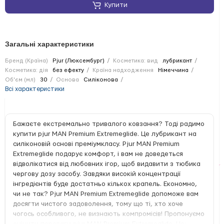
Купити
Загальні характеристики
Бренд (Країна)
Pjur (Люксембург)
Косметика: вид
лубрикант
Косметика: дія
без ефекту
Країна надходження
Німеччина
Об'єм (мл)
30
Основа
Силіконова
Всі характеристики
Бажаєте екстремально тривалого ковзання? Тоді радимо
купити pjur MAN Premium Extremeglide. Це лубрикант на
силіконовій основі преміумкласу. Pjur MAN Premium
Extremeglide подарує комфорт, і вам не доведеться
відволікатися від любовних ігор, щоб видавити з тюбика
чергову дозу засобу. Завдяки високій концентрації
інгредієнтів буде достатньо кількох крапель. Економно,
чи не так? Pjur MAN Premium Extremeglide допоможе вам
досягти чистого задоволення, тому що ті, хто хоче
чогось особливого, не визнають компромісів! Пропонуємо