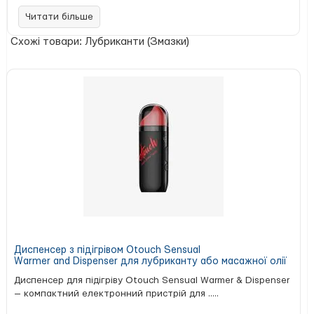
оцінити переваги pjur MAN Premium Extremeglide. Це:
Читати більше
висококонцентрований лубрикант для тривалого
ковзання;
Схожі товари: Лубриканти (Змазки)
ідеальний вибір для масажу;
прийнятна ціна.
Склад: циклопентасилоксан, диметикон, диметиконол.
Диспенсер з підігрівом Otouch Sensual
Warmer and Dispenser для лубриканту або масажної олії
Диспенсер для підігріву Otouch Sensual Warmer & Dispenser
— компактний електронний пристрій для .....