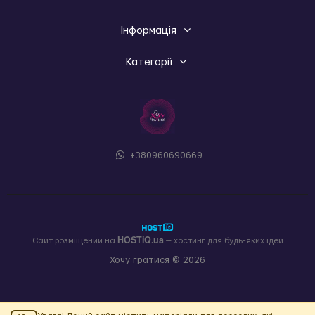
Інформація
Категорії
+380960690669
HOSTiQ.ua
Сайт розміщений на
— хостинг для будь-яких ідей
Хочу гратися © 2026