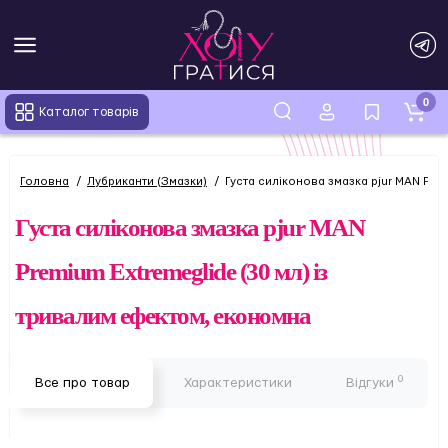
0
Каталог товарів
Головна
Лубриканти (Змазки)
Густа силіконова змазка pjur MAN Pre
Густа силіконова змазка pjur MAN
Premium Extremeglide (30 мл) із
тривалим ефектом, економна
0
Все про товар
Характеристики
Відгуки