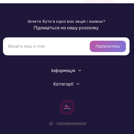
підходить для сухої та чутливої шкіри;
не містить масел, вазеліну, барвників чи
ароматизаторів;
дерматологічно протестована формула;
Хочете бути в курсі всіх акцій і знижок?
безпечний для використання з презервативами та
Підпишіться на нашу розсилку
секс-іграшками.
Склад: вода, гліцерин, ксантанова камедь, бензиловий
спирт, бензоат натрію, лимонна кислота, сорбат калію.
Підписатись
Купити змазку на водній основі pjur MED Natural glide
— це природний спосіб забезпечити комфорт, турботу та
делікатний догляд під час інтимної близькості.
Інформація
Категорії
+380960690669