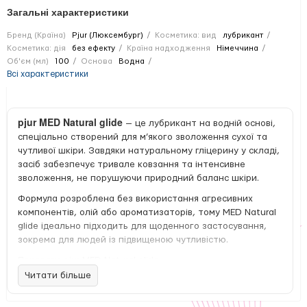
Загальні характеристики
Бренд (Країна)
Pjur (Люксембург)
Косметика: вид
лубрикант
Косметика: дія
без ефекту
Країна надходження
Німеччина
Об'єм (мл)
100
Основа
Водна
Всі характеристики
pjur MED Natural glide
— це лубрикант на водній основі,
спеціально створений для м’якого зволоження сухої та
чутливої шкіри. Завдяки натуральному гліцерину у складі,
засіб забезпечує тривале ковзання та інтенсивне
зволоження, не порушуючи природний баланс шкіри.
Формула розроблена без використання агресивних
компонентів, олій або ароматизаторів, тому MED Natural
glide ідеально підходить для щоденного застосування,
зокрема для людей із підвищеною чутливістю.
Переваги pjur MED Natural glide:
Читати більше
натуральний гліцерин зволожує та захищає шкіру;
довготривалий ефект ковзання без липкості;