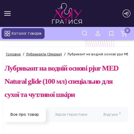
0
Каталог товарів
Головна
Лубриканти (Змазки)
Лубрикант на водній основі pjur MED Na
Лубрикант на водній основі pjur MED
Natural glide (100 мл) спеціально для
сухої та чутливої ​​шкіри
0
Все про товар
Характеристики
Відгуки