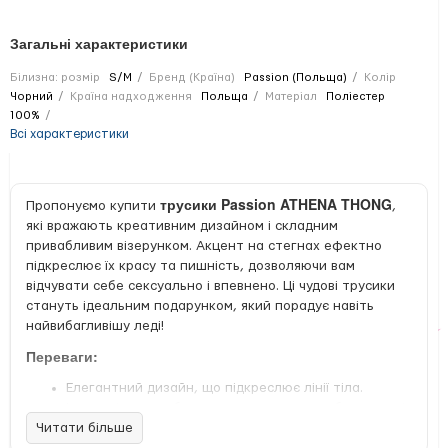
Загальні характеристики
Білизна: розмір
S/M
Бренд (Країна)
Passion (Польща)
Колір
Чорний
Країна надходження
Польща
Матеріал
Поліестер
100%
Всі характеристики
трусики Passion ATHENA THONG
Пропонуємо купити
,
які вражають креативним дизайном і складним
привабливим візерунком. Акцент на стегнах ефектно
підкреслює їх красу та пишність, дозволяючи вам
відчувати себе сексуально і впевнено. Ці чудові трусики
стануть ідеальним подарунком, який порадує навіть
найвибагливішу леді!
Переваги:
Елегантний дизайн, що підкреслює лінії тіла.
Ідеальні для особистого використання або в якості
Читати більше
подарунка.