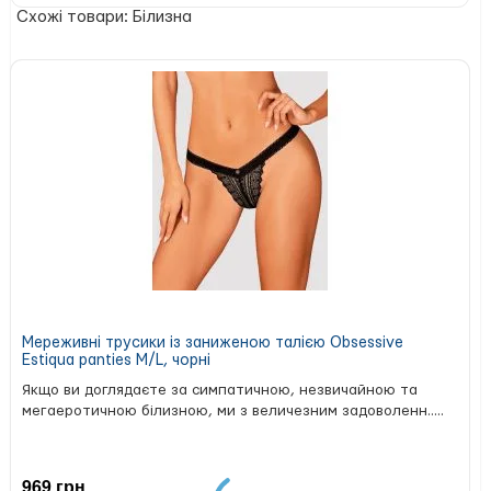
Характеристики:
Схожі товари: Білизна
Виробник: Passion Exclusive
Розмір: S/M
Сертифікація: міжнародний сертифікат OECO-TEX,
що підтверджує гіпоалергенність матеріалів.
еротична білизна Passion
Ексклюзивна
виготовляється
в Польщі на власному швейному виробництві з
використанням новітніх технологій. Матеріали
закуповуються у провідних компаніях Італії та Іспанії і
мають сертифікат OECO-TEX. Тканини та мережива
перевірені на алергенність і зберігають свій первісний
вигляд і колір при правильному догляді.
Мереживні трусики із заниженою талією Obsessive
Estiqua panties M/L, чорні
Якщо ви доглядаєте за симпатичною, незвичайною та
мегаеротичною білизною, ми з величезним задоволенн.....
969 грн