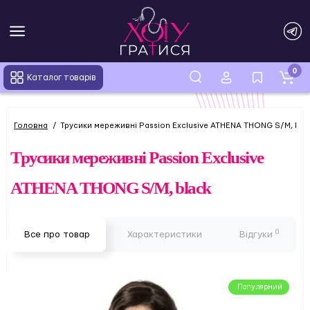
0
Каталог товарів
Головна
Трусики мереживні Passion Exclusive ATHENA THONG S/M, bla
Трусики мереживні Passion Exclusive
ATHENA THONG S/M, black
0
Все про товар
Характеристики
Відгуки
Популярний