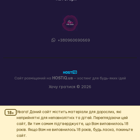
+380960690669
HOSTiQ.ua
Сайт розміщений на
— хостинг для будь-яких ідей
Хочу гратися © 2026
18+
Увага! Даний сайт містить матеріали для дорослих, які
неприйнятні для неповнолітніх та дітей. Переглядаючи цей
сайт, Ви тим самим підтверджуєте, що Вам виповнилось 18
років. Якщо Вам не виповнилось 18 років, будь ласка, покиньте
сайт.