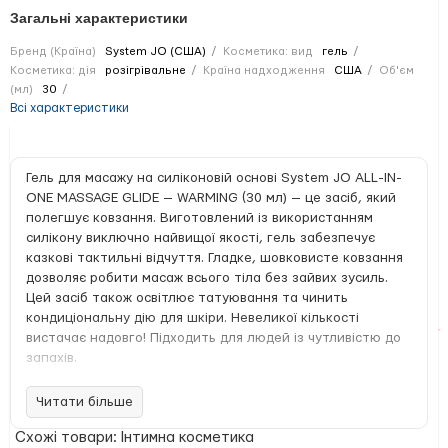
Загальні характеристики
Бренд (Країна)
System JO (США)
Косметика: вид
гель
Косметика: дія
розігрівальне
Країна надходження
США
Об'єм
(мл)
30
Всі характеристики
Гель для масажу на силіконовій основі System JO ALL-IN-
ONE MASSAGE GLIDE — WARMING (30 мл) — це засіб, який
полегшує ковзання. Виготовлений із використанням
силікону виключно найвищої якості, гель забезпечує
казкові тактильні відчуття. Гладке, шовковисте ковзання
дозволяє робити масаж всього тіла без зайвих зусиль.
Цей засіб також освітлює татуювання та чинить
кондиціональну дію для шкіри. Невеликої кількості
вистачає надовго! Підходить для людей із чутливістю до
запахів.
Мистецтво масажу нерозривно пов'язане з сексуальним
Читати більше
здоров'ям, оскільки він сприяє розслабленню, зближує та
навіть може пробудити бажання. Дотики також сприяють
Схожі товари: Інтимна косметика