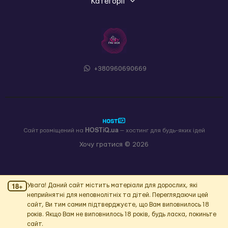
Категорії
+380960690669
HOSTiQ.ua
Сайт розміщений на
— хостинг для будь-яких ідей
Хочу гратися © 2026
18+
Увага! Даний сайт містить матеріали для дорослих, які
неприйнятні для неповнолітніх та дітей. Переглядаючи цей
сайт, Ви тим самим підтверджуєте, що Вам виповнилось 18
років. Якщо Вам не виповнилось 18 років, будь ласка, покиньте
сайт.