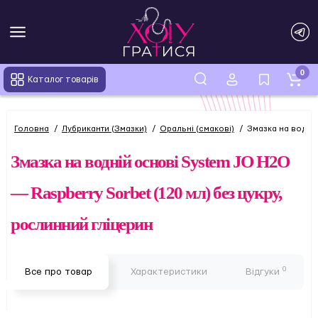
0
Каталог товарів
Головна
Лубриканти (Змазки)
Оральні (смакові)
Змазка на водній
Змазка на водній основі System JO H2O
— Raspberry Sorbet (120 мл) без цукру,
рослинний гліцерин
0
Все про товар
Характеристики
Відгуки