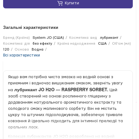
Купити
Загальні характеристики
Бренд (Країна)
System JO (США)
Косметика: вид
лубрикант
Косметика: дія
без ефекту
Країна надходження
США
Об'єм (мл)
120
Основа
Водна
Всі характеристики
Якщо вам потрібна чиста змазка на водній основі з
приємним і водночас вишуканим смаком, зверніть увагу
лубрикант JO H2O — RASPBERRY SORBET.
на
Цей
засіб створений на основі рослинного гліцерину з
додаванням натурального ароматичного екстракту та
солодкого смаку малинового сорбету. Він не містить
цукру та штучних підсолоджувачів, забезпечує тривале
ковзання й ідеально підходить для інтимної прелюдії та
оральних ласк.
Колекція лубрикантів JO H2O розроблена на водній