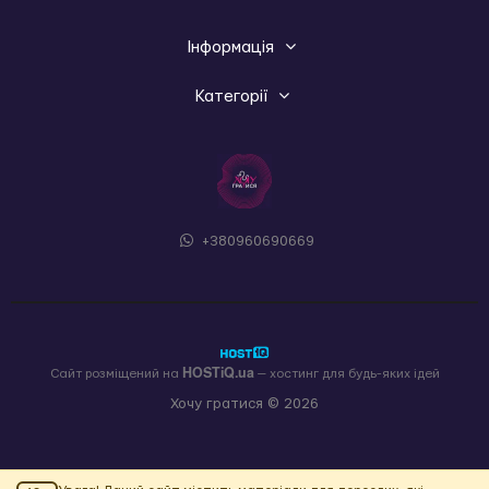
Інформація
Категорії
+380960690669
HOSTiQ.ua
Сайт розміщений на
— хостинг для будь-яких ідей
Хочу гратися © 2026