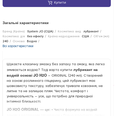
Купити
Загальні характеристики
Бренд (Країна)
System JO (США)
Косметика: вид
лубрикант
Косметика: дія
без ефекту
Країна надходження
США
Об'єм (мл)
240
Основа
Водна
Всі характеристики
Шукаєте класичну змазку без запаху та смаку, яка легко
лубрикант на
змивається водою? Тоді варто купити
водній основі JO H2O
— ORIGINAL (240 мл). Створений
на основі рослинного гліцерину, цей лубрикант має
шовковисту текстуру, забезпечує тривале ковзання, не
липне та не залишає плям. Чистота, комфорт і
універсальність — усе, що потрібно для природної
інтимної близькості.
JO H2O ORIGINAL — це:
•
Чиста формула на водній
•
основі з рослинним гліцерином
Повна відсутність смаку