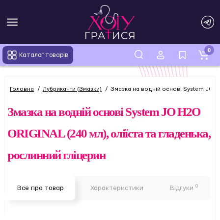
0
Каталог товарів
Головна
Лубриканти (Змазки)
Змазка на водній основі System JO H2
Змазка на водній основі System JO H2O
ORIGINAL (240 мл), оліїста та гладенька,
рослинний гліцерин
0
Все про товар
Характеристики
Відгуки