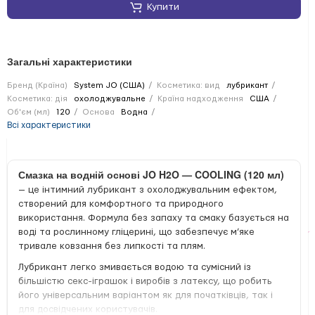
Купити
Загальні характеристики
Бренд (Країна)
System JO (США)
Косметика: вид
лубрикант
Косметика: дія
охолоджувальне
Країна надходження
США
Об'єм (мл)
120
Основа
Водна
Всі характеристики
Смазка на водній основі JO H2O — COOLING (120 мл)
— це інтимний лубрикант з охолоджувальним ефектом,
створений для комфортного та природного
використання. Формула без запаху та смаку базується на
воді та рослинному гліцерині, що забезпечує м’яке
тривале ковзання без липкості та плям.
Лубрикант легко змивається водою та сумісний із
більшістю секс-іграшок і виробів з латексу, що робить
його універсальним варіантом як для початківців, так і
для досвідчених користувачів.