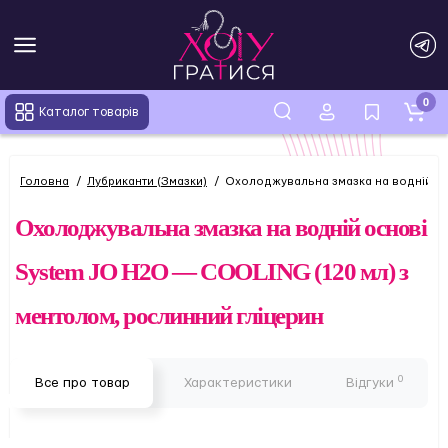
0
Каталог товарів
Головна
Лубриканти (Змазки)
Охолоджувальна змазка на водній ос
Охолоджувальна змазка на водній основі
System JO H2O — COOLING (120 мл) з
ментолом, рослинний гліцерин
0
Все про товар
Характеристики
Відгуки