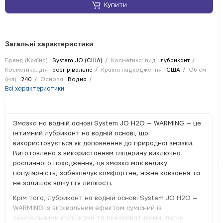
Купити
Загальні характеристики
Бренд (Країна)
System JO (США)
Косметика: вид
лубрикант
Косметика: дія
розігрівальне
Країна надходження
США
Об'єм
(мл)
240
Основа
Водна
Всі характеристики
Змазка на водній основі System JO H2O — WARMING — це
інтимний лубрикант на водній основі, що
використовується як доповнення до природної змазки.
Виготовлена з використанням гліцерину виключно
рослинного походження, ця змазка має велику
популярність, забезпечує комфортне, ніжне ковзання та
не залишає відчуття липкості.
Крім того, лубрикант на водній основі System JO H2O —
WARMING із зігрівальним ефектом сумісний із
сексуальними іграшками та презервативами, легко