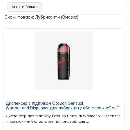
змивається водою. Просто нанесіть і насолоджуйтеся!
Читати більше
Переваги лубриканта:
Схожі товари: Лубриканти (Змазки)
Ідеальна в’язкість — не надто рідкий і не надто
густий.
Сумісність із матеріалами багатьох іграшок.
Перед застосуванням обов’язково ознайомтеся з
рекомендаціями виробника на пакованні.
Цікавий факт: використовуваний брендом гліцерин
рослинного походження виготовляється з пальмової олії.
Склад: Glycerin, Water (Aqua), Cellulose Gum, Mentha
Piperita (Peppermint) Extract, Methylparaben, Propylparaben.
Диспенсер з підігрівом Otouch Sensual
Warmer and Dispenser для лубриканту або масажної олії
Диспенсер для підігріву Otouch Sensual Warmer & Dispenser
— компактний електронний пристрій для .....