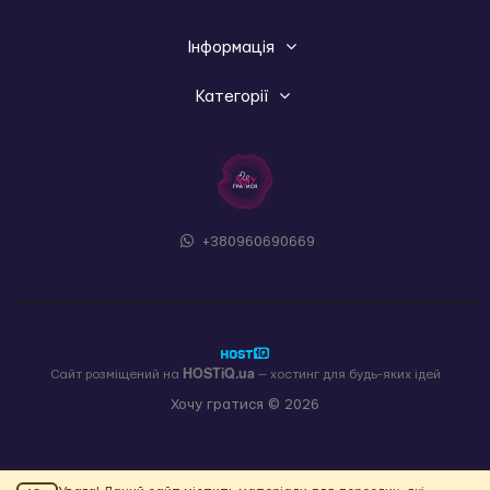
Інформація
Категорії
+380960690669
HOSTiQ.ua
Сайт розміщений на
— хостинг для будь-яких ідей
Хочу гратися © 2026