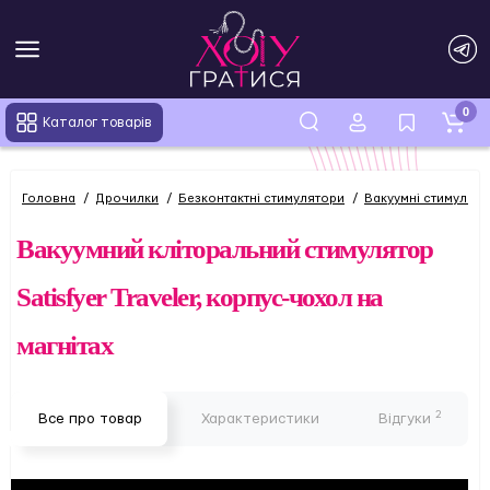
0
Каталог товарів
Головна
Дрочилки
Безконтактні стимулятори
Вакуумні стимулят
Вакуумний кліторальний стимулятор
Satisfyer Traveler, корпус-чохол на
магнітах
2
Все про товар
Характеристики
Відгуки