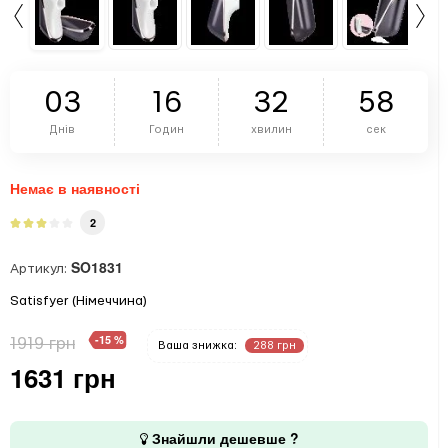
0
3
1
6
3
2
5
8
Днів
Годин
хвилин
сек
Немає в наявності
2
SO1831
Артикул:
Satisfyer (Німеччина)
-15 %
1919 грн
Ваша знижка:
288 грн
1631 грн
Знайшли дешевше ?