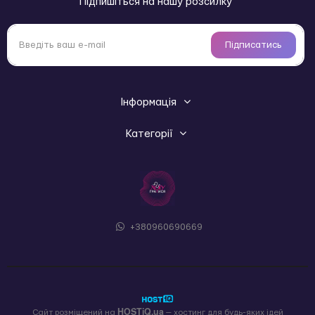
Підпишіться на нашу розсилку
Підписатись
Інформація
Категорії
+380960690669
HOSTiQ.ua
Сайт розміщений на
— хостинг для будь-яких ідей