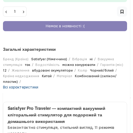
Немає в наявності :(
Загальні характеристики
Бренд (Країна)
Satisfyer (Німеччина)
Вібрація
ні
Вакуумна
стимуляція
так
Водостійкість
можна занурювати
Гарантія (міс)
12
Живлення
вбудовані акумулятори
Колір
Чорний/білий
Країна надходження
Китай
Матеріал
Комбінований (силікон/
пластик)
Всі характеристики
Satisfyer Pro Traveler — компактний вакуумний
кліторальний стимулятор для подорожей та
домашнього використання
Безконтактна стимуляція, стильний вигляд, 11 режимів