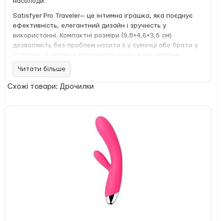
насолоди.
Satisfyer Pro Traveler— це інтимна іграшка, яка поєднує
ефективність, елегантний дизайн і зручність у
використанні. Компактні розміри (9,8×4,6×3,6 см)
дозволяють без проблем носити її у сумочці або брати у
подорож. А завдяки магнітному чохлу вона надійно
захищена від забруднень та випадкового відкривання.
Читати більше
Переваги:
Схожі товари: Дрочилки
Безконтактна вакуумна стимуляція — делікатна,
без звикання та подразнення
11 інтенсивностей — від ніжної хвилі до потужних
пульсацій
Надійний магнітний футляр — зручно брати з собою
М’який силікон — гіпоалергенний, приємний до тіла
Корпус із сатинованого ABS-пластику з
елементами кольору рожевого золота
Водонепроникна конструкція — можна
використовувати у ванні
Надзвичайно тихий мотор
Акумуляторна батарея + магнітний USB-кабель у
комплекті