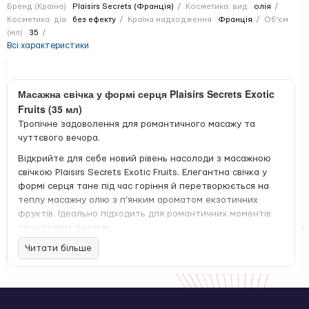
Бренд (Країна)
Plaisirs Secrets (Франція)
Косметика: вид
олія
Косметика: дія
без ефекту
Країна надходження
Франція
Об'єм
(мл)
35
Всі характеристики
Масажна свічка у формі серця Plaisirs Secrets Exotic
Fruits (35 мл)
Тропічне задоволення для романтичного масажу та
чуттєвого вечора.
Відкрийте для себе новий рівень насолоди з масажною
свічкою Plaisirs Secrets Exotic Fruits. Елегантна свічка у
формі серця тане під час горіння й перетворюється на
теплу масажну олію з п’янким ароматом екзотичних
фруктів. Ідеально підходить для романтичних моментів
та чуттєвих дотиків.
Читати більше
Олія легко наноситься на шкіру, зволожує, робить її
гладкою та сяючою. М’яке світло й солодкий аромат
створюють затишну, еротичну атмосферу, яка спонукає
до близькості.