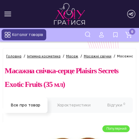
0
Каталог товарів
Головна
Інтимна косметика
Масаж
Масажні свічки
Масажна свіч
Масажна свічка-серце Plaisirs Secrets
Exotic Fruits (35 мл)
0
Все про товар
Характеристики
Відгуки
Популярний