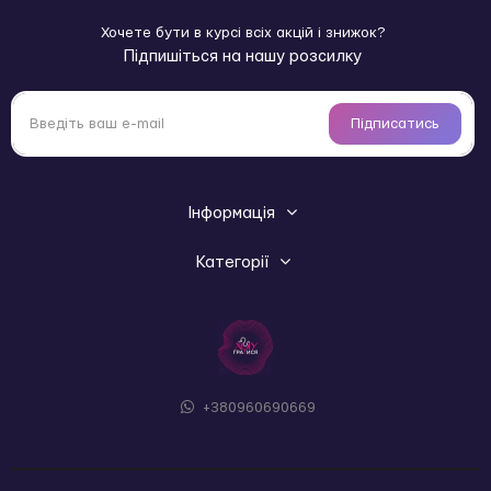
Переваги:
Хочете бути в курсі всіх акцій і знижок?
Аромат екзотичних фруктів
Підпишіться на нашу розсилку
Перетворюється на теплу масажну олію
Зволожує шкіру, дарує блиск і шовковистість
Не залишає липкого відчуття
Підписатись
Підходить для романтичних побачень
Об’єм: 35 мл
Бренд:Plaisirs Secrets (Франція) Країна
виробництва:Франція Тип косметики:масажна олія
Інформація
Ефект:без додаткового ефекту (нейтральна дія)
Категорії
+380960690669