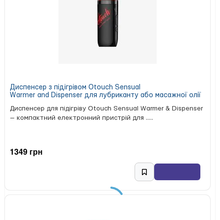
Не залишає жирних слідів на шкірі
Склад повністю на натуральній основі
Залишає на тілі легкий аромат і відчуття свіжості
Характеристики:
Тип: інтимний крем для тіла
Дія: без додаткових ефектів
Обʼєм: 200 мл
Косметика: крем на маслянистій основі
Диспенсер з підігрівом Otouch Sensual
Warmer and Dispenser для лубриканту або масажної олії
Аромат: малина
Країна виробництва: Канада
Диспенсер для підігріву Otouch Sensual Warmer & Dispenser
Бренд: Shunga (Канада)
— компактний електронний пристрій для .....
Крем можна використовувати під час еротичного масажу
або як засіб для урізноманітнення оральної прелюдії.
1349 грн
Підходить для нанесення на тіло, забезпечуючи
комфортне ковзання та чуттєвий смак.