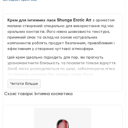
Крем для інтимних ласк Shunga Erotic Art
з ароматом
малини створений спеціально для використання під час
оральних контактів. Його ніжна шовковиста текстура,
приємний смак та склад на основі натуральних
компонентів роблять продукт безпечним, привабливим і
ефективним у створенні чуттєвої атмосфери.
Цей крем ідеально підходить для пар, які прагнуть
урізноманітнити близькість та посилити тілесні відчуття.
Засіб легко розподіляється по шкірі, забезпечуючи м’яке
та тривале ковзання без жирних слідів. Після
використання на шкірі залишається відчуття свіжості та
Читати більше
приємний аромат малини.
Схожі товари: Інтимна косметика
Особливості продукту:
Розроблений спеціально для оральних ласк
Солодкий натуральний смак малини
Шовковиста текстура, приємна на дотик
Легко ковзає, зберігаючи ефект протягом
тривалого часу