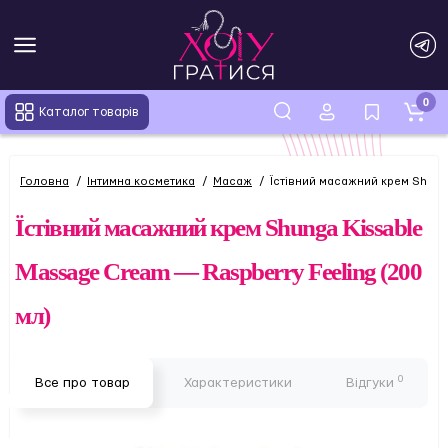
0
Каталог товарів
Головна
Інтимна косметика
Масаж
Їстівний масажний крем Shunga
Їстівний масажний крем Shunga Kissable
Massage Cream — Raspberry Feeling (200
мл)
0
Все про товар
Характеристики
Відгуки