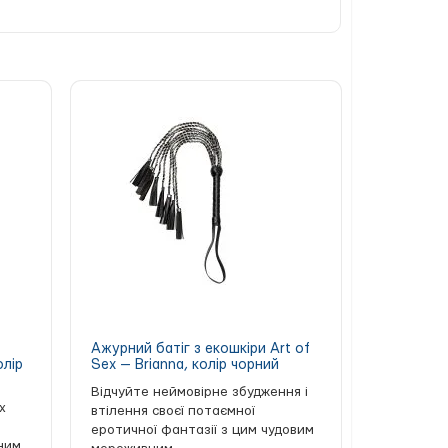
Ажурний батіг з екошкіри Art of
олір
Sex — Brianna, колір чорний
Відчуйте неймовірне збудження і
х
втілення своєї потаємної
еротичної фантазії з цим чудовим
ним