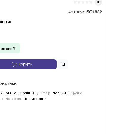
0
SO1882
Артикул:
анція)
евше ?
Купити
еристики
ux Pour Toi (Франція)
Колір
Чорний
Країна
й
Матеріал
Поліуретан