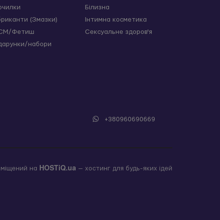
очилки
Білизна
бриканти (Змазки)
Інтимна косметика
СМ/Фетиш
Сексуальне здоров'я
дарунки/набори
+380960690669
HOSTiQ.ua
зміщений на
— хостинг для будь-яких ідей