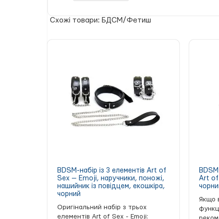
матеріал: поліуретан;
декоративні елементи: два металеві кі
Схожі товари: БДСМ/Фетиш
металеві кільця можуть використовуват
застібка: кнопка-заклепка;
тип упаковки: картонна коробка.
BDSM-набір із 3 елементів Art of
BDSM-
Sex — Emoji, наручники, поножі,
Art of
нашийник із повідцем, екошкіра,
чорни
чорний
Якщо 
Оригінальний набір з трьох
функц
елементів Art of Sex - Emoji:
реком