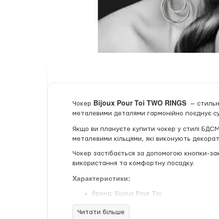
Bijoux Pour Toi TWO RINGS
Чокер
— стильн
металевими деталями гармонійно поєднує с
Якщо ви плануєте купити чокер у стилі БДС
металевими кільцями, які виконують декорат
Чокер застібається за допомогою кнопки-зак
використання та комфортну посадку.
Характеристики:
бренд: Bijoux Pour Toi;
країна бренду: Франція;
Читати більше
країна походження: Китай;