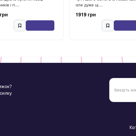
ків і п.....
але дуже ці.....
 грн
1919 грн
нижок?
зсилку
Ка