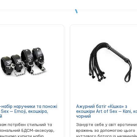
льця;
ися для кріплення повідця;
набір наручники та поножі
Ажурний батіг «Кішка» з
 Sex — Emoji, екошкіра,
екошкіри Art of Sex — Kani, к
й
чорний
вам потрібен стильний та
Занурте себе у світ еротични
іональний БДСМ-аксесуар,
вражень за допомогою цього
ендуємо купити набір
чуттєвого батога із незвичай