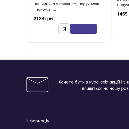
нашийника з повідцем, наручників
наручни
і поножів .....
1469
2129 грн
Хочете бути в курсі всіх акцій і з
Підпишіться на нашу ро
Інформація