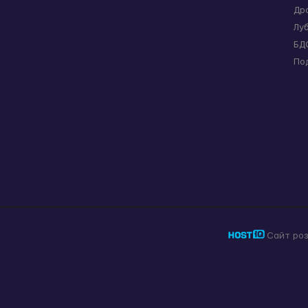
Др
Лу
БД
По
Сайт ро