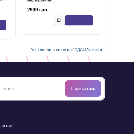
мереживним.....
2939 грн
Всі товари з категорії БДСМ/Фетиш
Підписатись
тегорії