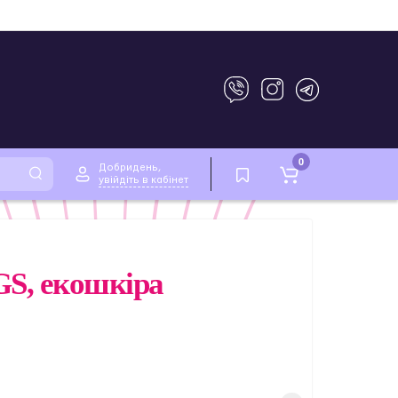
0
Добридень,
увійдіть в кабінет
GS, екошкіра