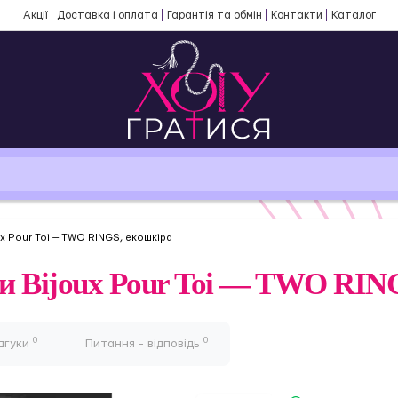
Акції
Доставка і оплата
Гарантія та обмін
Контакти
Каталог
x Pour Toi — TWO RINGS, екошкіра
ми Bijoux Pour Toi — TWO RIN
0
0
дгуки
Питання - відповідь