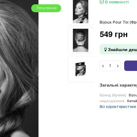
В наявності
Популярний
Bijoux Pour Toi (Фр
549 грн
Знайшли деш
Загальні характ
Бренд (Країна)
Bijo
надходження
Кита
Всі характеристики