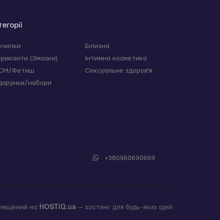
тегорії
очилки
Білизна
бриканти (Змазки)
Інтимна косметика
СМ/Фетиш
Сексуальне здоров'я
дарунки/набори
+380960690669
HOSTiQ.ua
зміщений на
— хостинг для будь-яких ідей