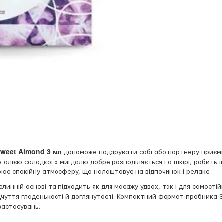
Sweet Almond 3 мл
допоможе подарувати собі або партнеру приємн
 олією солодкого мигдалю добре розподіляється по шкірі, робить ї
ює спокійну атмосферу, що налаштовує на відпочинок і релакс.
линній основі та підходить як для масажу удвох, так і для самості
дчуття гладенькості й доглянутості. Компактний формат пробника 
застосувань.