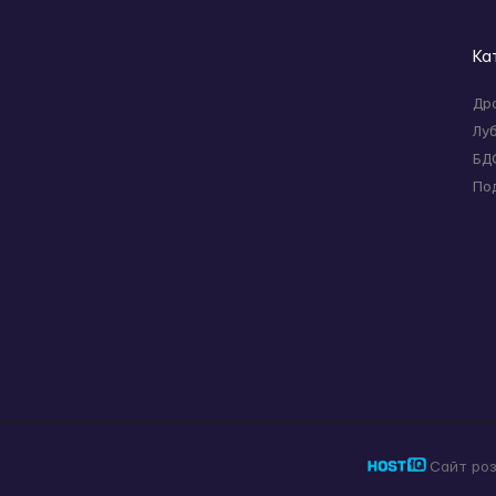
Ка
Др
Лу
БД
По
Сайт ро