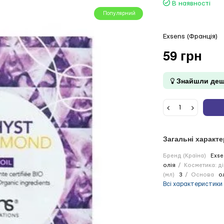
В наявності
Популярний
Exsens (Франція)
59 грн
Знайшли деш
Загальні характ
Бренд (Країна)
Exse
олія
Косметика: ді
(мл)
3
Основа
о
Всі характеристики