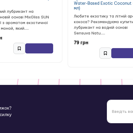
Water-Based Exotic Coconut 
мл)
ний лубрикант на
Любите екзотику та літній а
новій основі MixGliss SUN
кокоса? Рекомендуємо купит
 з ароматом екзотичної
лубрикант на водній основі
 моной, який.....
Sensuva Natu.....
н
79 грн
нижок?
зсилку