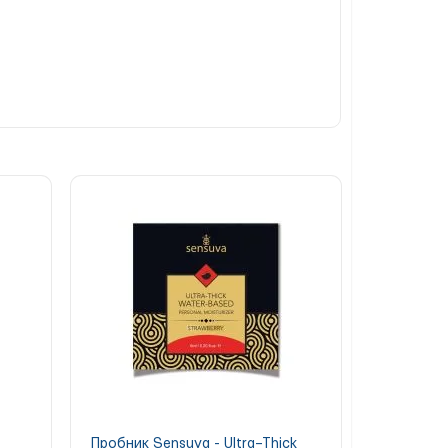
вати ніжний ароматний засіб для масажу з
SEED OIL, PRUNUS AMYGDALUS DULCIS
Пробник Sensuva - Ultra–Thick