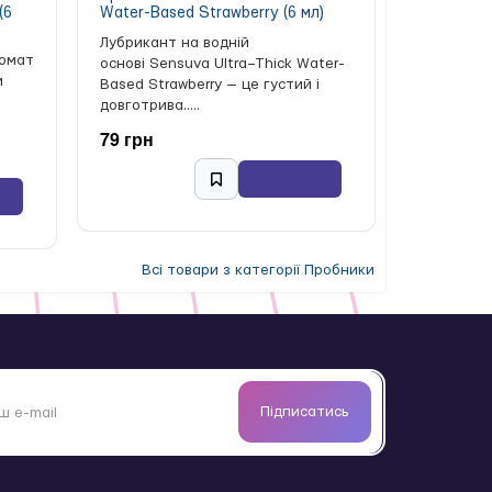
(6
Water-Based Strawberry (6 мл)
Лубрикант на водній
ромат
основі Sensuva Ultra–Thick Water-
и
Based Strawberry — це густий і
довготрива.....
79 грн
Всі товари з категорії Пробники
Підписатись