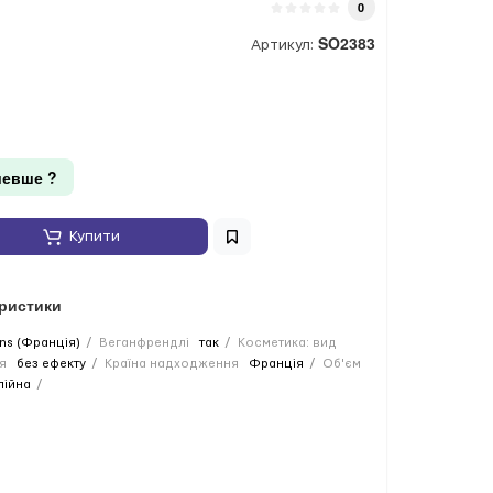
0
SO2383
Артикул:
евше ?
Купити
еристики
ns (Франція)
Веганфрендлі
так
Косметика: вид
я
без ефекту
Країна надходження
Франція
Об'єм
лійна