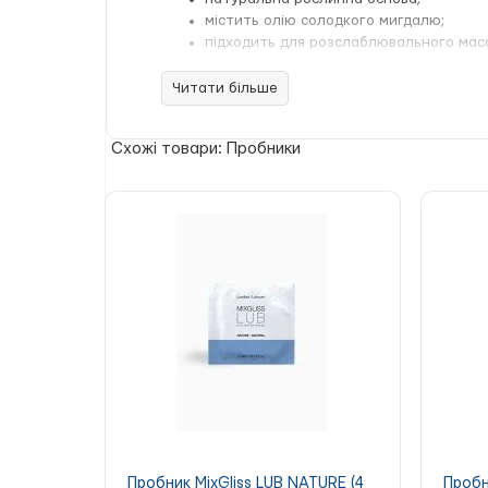
містить олію солодкого мигдалю;
підходить для розслаблювального мас
пом’якшує та живить шкіру;
тонкий мигдальний аромат;
Читати більше
підходить для використання наодинці а
зручний формат пробника — 3 мл.
Схожі товари: Пробники
Пробник масажної олії EXSENS Amethyst 
доглядальними властивостями та приємною 
Склад:
HELIANTHUS ANNUUS (SUNFLOWER) SEE
(SWEET ALMOND) OIL, FRAGRANCE, TOCOPHE
Пробник MixGliss LUB NATURE (4
Пробн