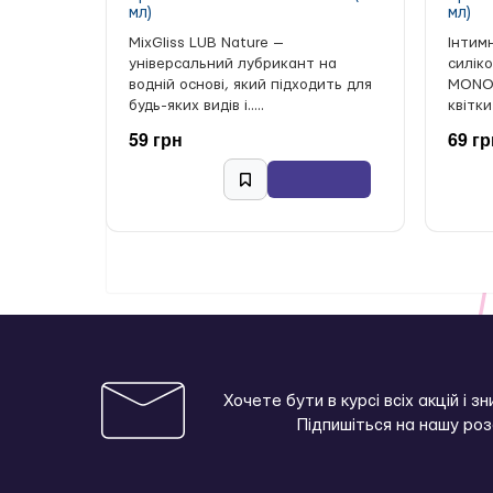
мл)
мл)
MixGliss LUB Nature —
Інтим
універсальний лубрикант на
силіко
водній основі, який підходить для
MONOI
будь-яких видів і.....
квітки
59 грн
69 гр
Хочете бути в курсі всіх акцій і з
Підпишіться на нашу ро