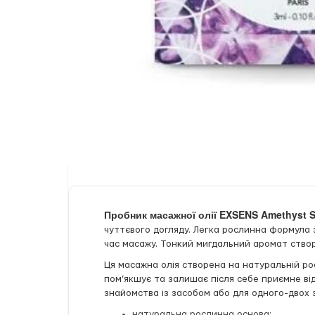
Пробник масажної олії EXSENS Amethyst 
чуттєвого догляду. Легка рослинна формула з
час масажу. Тонкий мигдальний аромат створ
Ця масажна олія створена на натуральній рос
пом’якшує та залишає після себе приємне ві
знайомства із засобом або для одного-двох 
натуральна рослинна основа;