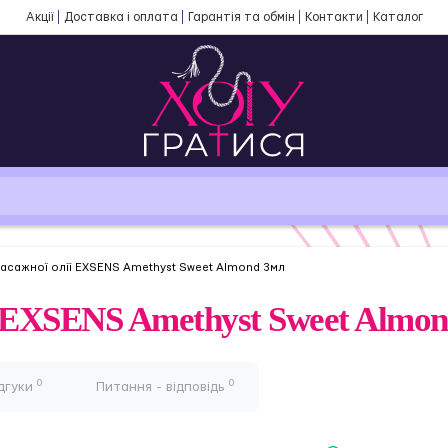
Акції
Доставка і оплата
Гарантія та обмін
Контакти
Каталог
асажної олії EXSENS Amethyst Sweet Almond 3мл
 EXSENS Amethyst Sweet Almo
0
0
дгуки
Питання - відповідь