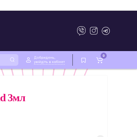
0
Добридень,
увійдіть в кабінет
nd 3мл