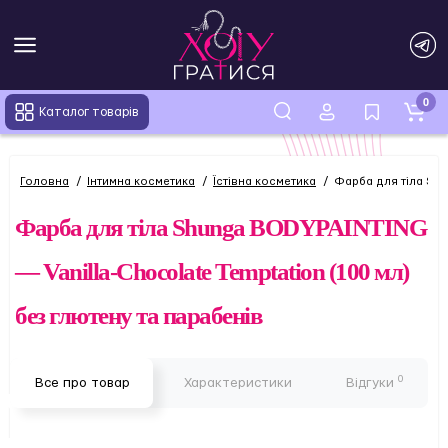
0
Каталог товарів
Головна
Інтимна косметика
Їстівна косметика
Фарба для тіла Shu
Фарба для тіла Shunga BODYPAINTING
— Vanilla-Chocolate Temptation (100 мл)
без глютену та парабенів
0
Все про товар
Характеристики
Відгуки