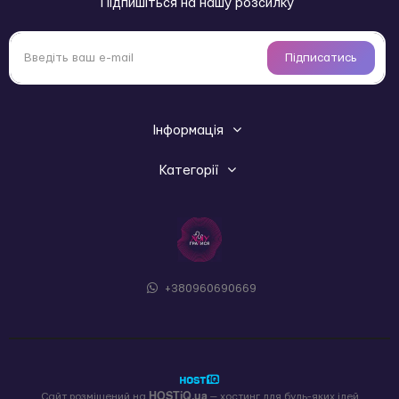
Підпишіться на нашу розсилку
Особливості Shunga BODYPAINTING:
Їстівна.
Без барвників.
Підписатись
Без запаху.
Не містить глютену, парабенів.
Змивається водою.
Пензлик у комплекті.
Інформація
Склад: Sugar (sucrose), Water (Aqua), Cocoa powder
(theobroma cacao powder), Sodium citrate, Salt (Sodium
Категорії
chloride), Caramel colour (Caramel), N&A Flavour (Aroma),
Potassium sorbate (Preservative), Citric Acid, FD&C Yellow
#6 (CI 15985), FD&C Red #40 (CI 16035), FD&C Blue #1 (CI
42090).
+380960690669
HOSTiQ.ua
Сайт розміщений на
— хостинг для будь-яких ідей