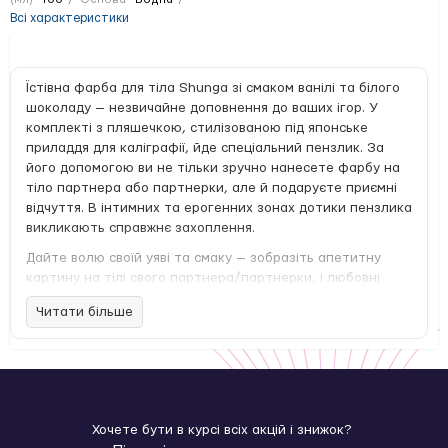
Всі характеристики
Їстівна фарба для тіла Shunga зі смаком ванілі та білого
шоколаду — незвичайне доповнення до ваших ігор. У
комплекті з пляшечкою, стилізованою під японське
приладдя для каліграфії, йде спеціальний пензлик. За
його допомогою ви не тільки зручно нанесете фарбу на
тіло партнера або партнерки, але й подаруєте приємні
відчуття. В інтимних та ерогенних зонах дотики пензлика
викликають справжнє захоплення.
Дайте волю своїй уяві та смаку — зобразіть апетитну
картину на тілі свого партнера/партнерки, і любовні
ласощі готові! Пензликом можна також полоскотати,
Читати більше
підігрівши інтерес до вашої персони.
Їстівна фарба на водній основі підходить для всього тіла,
зокрема ерогенних зон, робить шкіру м'якою та
шовковистою. У складі немає штучних барвників, засіб не
містить маслянистих речовин і не залишає плям ні на
шкірі, ні на білизні. Легко змивається водою.
Хочете бути в курсі всіх акцій і знижок?