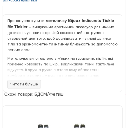
Всі характеристики
метелочку Bijoux Indiscrets Tickle
Пропонуємо купити
Me Tickler
— вишуканий еротичний аксесуар для ніжних
дотиків і чуттєвих ігор. Цей компактний інструмент
створений для того, щоб досліджувати чутливі ділянки
тіла та урізноманітнити інтимну близькість за допомогою
легких ласк.
Метелочка виготовлена з м’яких натуральних пір’їн, які
приємно ковзають по шкірі, викликаючи тонкі тактильні
відчуття. Її зручна ручка в атласному обплетенні
комфортно лежить у руці та не вислизає під час
використання. Акуратний бант додає естетичності,
Читати більше
перетворюючи аксесуар на привабливу деталь в
арсеналі інтимних ігор.
Схожі товари: БДСМ/Фетиш
Ця перьова метелочка ідеально підходить для
еротичного прелюдійного масажу, гри з відчуттями та
делікатного дотику до найчутливіших зон тіла.
метелочку з пір’я Bijoux Indiscrets Tickle Me
Купити
Tickler