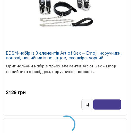
— це спосіб урізноманітнити інтимну атмосферу
за допомогою простого, але ефективного аксесуара для
стимуляції.
Характеристики:
Матеріал: перо
Довжина: компактна (точний розмір не вказано)
Ручка: в атласному обплетенні, з декоративним
бантом
BDSM-набір із 3 елементів Art of Sex — Emoji, наручники,
Країна бренду: Іспанія
поножі, нашийник із повідцем, екошкіра, чорний
Країна виробництва: Китай
Оригінальний набір з трьох елементів Art of Sex - Emoji:
Упаковка: картонна коробка
нашийника з повідцем, наручників і поножів .....
2129 грн