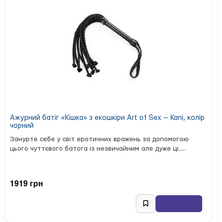
Ажурний батіг «Кішка» з екошкіри Art of Sex — Kani, колір
чорний
Занурте себе у світ еротичних вражень за допомогою
цього чуттєвого батога із незвичайним але дуже ці.....
1919 грн