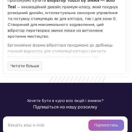
вібратор Touch by SWAN — Solo
Пропонуємо купити
Teal
— інноваційний девайс преміум-класу, який поєднує
розкішний дизайн, інтелектуальне сенсорне управління
та потужну стимуляцію як для клітора, так і для зони G.
Створений для максимального задоволення, цей
вібратор перетворює звичні ласки на витончене
еротичне мистецтво.
Ергономічна форма вібратора продумана до дрібниць:
гнучкий відросток для стимуляції клітора і вигнута
вводима частина з загостреною головкою для
цілеспрямованого впливу на зону G. Завдяки потужному
Читати більше
мотору в кожній зоні, девайс забезпечує незалежну або
одночасну стимуляцію — на ваш вибір. Ущільнення
введеної частини надає приємне відчуття заповненості, а
делікатна вібрація на головці збуджує найчутливіші зони.
Особлива перевага цієї моделі — сенсорна панель
Хочете бути в курсі всіх акцій і знижок?
керування. Ніяких зайвих кнопок: просто свайпніть
Підпишіться на нашу розсилку
пальцем вгору або вліво для збільшення інтенсивності,
або вниз і вправо — для її зниження. Легке натискання
фіксує обраний режим, запобігаючи випадковим
натисканням. Керування інтуїтивно зрозуміле, як у
Підписатись
смартфоні — безперервне задоволення під повним