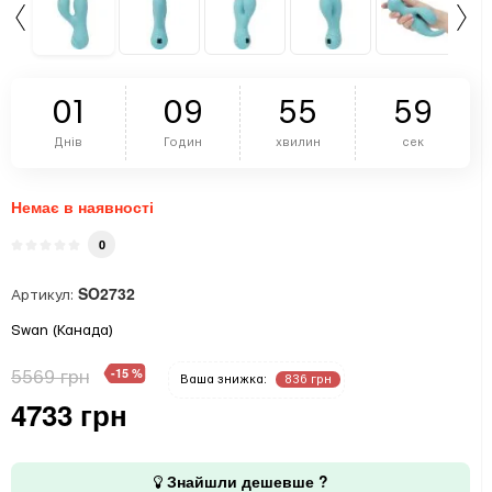
0
1
0
9
5
5
5
9
Днів
Годин
хвилин
сек
Немає в наявності
0
SO2732
Артикул:
Swan (Канада)
-15 %
5569 грн
Ваша знижка:
836 грн
4733 грн
Знайшли дешевше ?