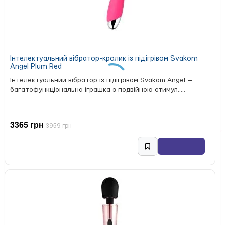
Індивідуальна упаковка у пластиковому кейсі
Серія Tenga Spinner представлена шістьма моделями з
різним рельєфом і пружністю спіралі: від м’якшої до
жорсткішої. Shell — модель середньої пружності.
Технічні характеристики:
Інтелектуальний вібратор-кролик із підігрівом Svakom
Angel Plum Red
Розміри корпуса: 4,5 × 4,5 × 13 см
Розміри вставки: ширина ≈ 5,5 см, глибина ≈ 17 см
Інтелектуальний вібратор із підігрівом Svakom Angel —
Матеріали: поліпропілен, поліетилен, полістирол,
багатофункціональна іграшка з подвійною стимул.....
термопластичний еластомер (TPE)
Вага: 0,131 кг
Упаковка: пластиковий кейс (5,5 × 5,5 × 14 см)
3365 грн
3959 грн
Бренд: Tenga (Японія)
Країна виробництва: Японія