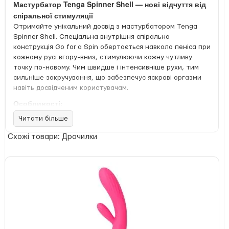
Мастурбатор Tenga Spinner Shell — нові відчуття від
спіральної стимуляції
Отримайте унікальний досвід з мастурбатором Tenga
Spinner Shell. Спеціальна внутрішня спіральна
конструкція Go for a Spin обертається навколо пеніса при
кожному русі вгору-вниз, стимулюючи кожну чутливу
точку по-новому. Чим швидше і інтенсивніше рухи, тим
сильніше закручування, що забезпечує яскраві оргазми
навіть досвідченим користувачам.
Особливості:
Читати більше
Стискаючий та всмоктуючий ефект
Насичене відчуття за рахунок пружної спіралі
Схожі товари: Дрочилки
Внутрішній рельєф з виступаючих фігур у вигляді
веєрів з твердими краями
Легко розтягується в довжину та ширину, щільно
облягає пеніс
Підставка для гігієнічної сушки під кришкою
У комплекті пробник лубриканта (7 мл),
рекомендується використовувати лише з
лубрикантами на водній основі
Просте миття під струменем води