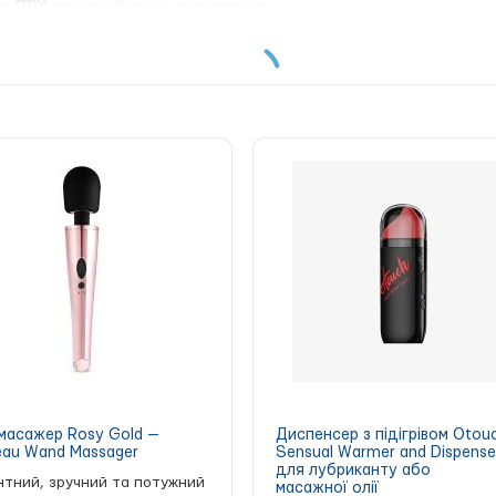
го ПВХ
для спокійного використання.
 для всіх! Просто виберіть свою улюблену насадку і насолоджуйт
масажер Rosy Gold —
Диспенсер з підігрівом Otou
au Wand Massager
Sensual Warmer and Dispense
для лубриканту або
нтний, зручний та потужний
масажної олії