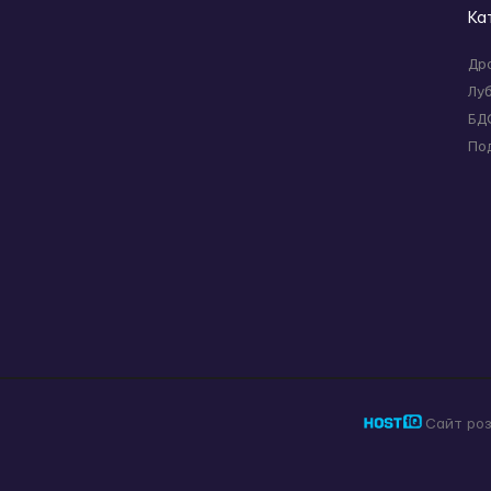
Ка
Др
Лу
БД
По
Сайт ро