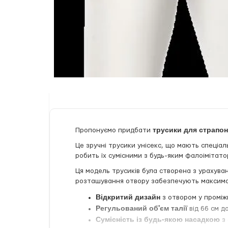
трусики для страпона
Пропонуємо придбати
Це зручні трусики унісекс, що мають спеціаль
робить їх сумісними з будь-яким фалоіміта
Ця модель трусиків була створена з урахува
розташування отвору забезпечують максимал
Відкритий дизайн
з отвором у проміжи
Регульований об'єм талії
від 66 см д
Сумісність із будь-якою насадкою
з 