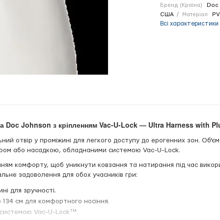
Бренд (Країна)
Doc 
США
Матеріал
PV
Всі характеристики
 Doc Johnson з кріпленням Vac-U-Lock — Ultra Harness with Pl
ний отвір у проміжині для легкого доступу до ерогенних зон. Об'єм 
тором або насадкою, обладнаними системою Vac-U-Lock.
нням комфорту, щоб уникнути ковзання та натирання під час викор
ьне задоволення для обох учасників гри:
ні для зручності.
о 134 см для комфортного носіння.
системою Vac-U-Lock™.