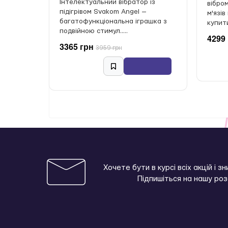
Інтелектуальний вібратор із
вібро
підігрівом Svakom Angel —
м'язів
багатофункціональна іграшка з
купити 
подвійною стимул.....
4299
3365 грн
3959 грн
Хочете бути в курсі всіх акцій і з
Підпишіться на нашу ро