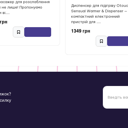
масажер для розслаблення
Диспенсер для підігріву Otou
 і не лише! Пропонуємо
Sensual Warmer & Dispenser —
ві.....
компактний електронний
 грн
пристрій для .....
1349 грн
нижок?
зсилку