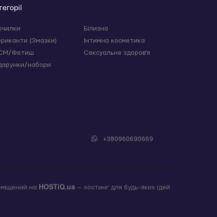
тегорії
очилки
Білизна
бриканти (Змазки)
Інтимна косметика
СМ/Фетиш
Сексуальне здоров'я
дарунки/набори
+380960690669
HOSTiQ.ua
зміщений на
— хостинг для будь-яких ідей