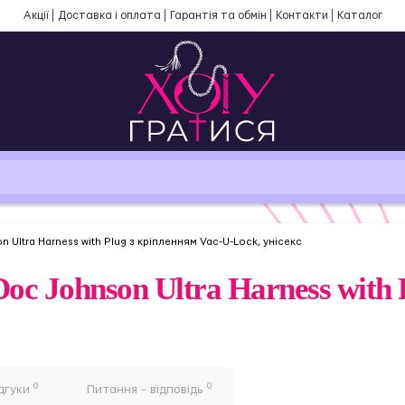
Акції
Доставка і оплата
Гарантія та обмін
Контакти
Каталог
Ultra Harness with Plug з кріпленням Vac-U-Lock, унісекс
oc Johnson Ultra Harness with 
0
0
дгуки
Питання - відповідь