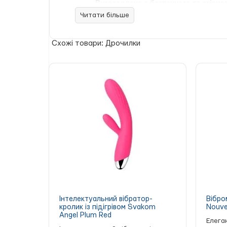
Виготовлено з безпечного та якісно
Читати більше
Ця абсолютно універсальна модель підходить
Схожі товари: Дрочилки
Інтелектуальний вібратор-
Вібро
кролик із підігрівом Svakom
Nouve
Angel Plum Red
Елега