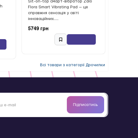
Sit-on-top смарт-вібратор Zalo
ch
Flora Smart Vibrating Pad — це
справжня сенсація у світі
інноваційних.....
5749 грн
Всі товари з категорії Дрочилки
Підписатись