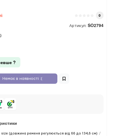
ті
0
SO2794
Артикул:
)
евше ?
Немає в наявності :(
еристики
 size (довжина ременя регулюється від 66 до 134,6 см)