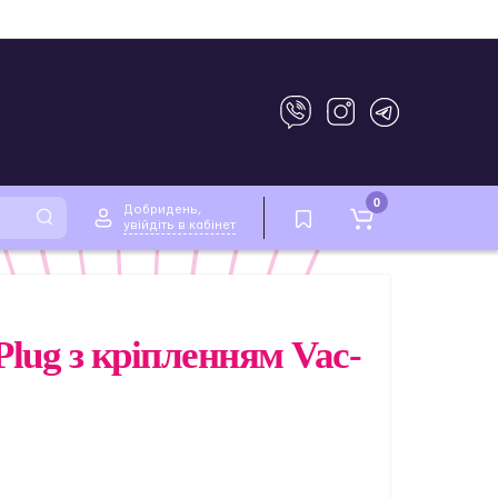
0
Добридень,
увійдіть в кабінет
Plug з кріпленням Vac-