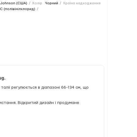
Johnson (США)
Колір
Чорний
Країна надходження
C (полівінілхлорид)
ug.
талії регулюється в діапазоні 66-134 см, що
истання. Відкритий дизайн і продумане