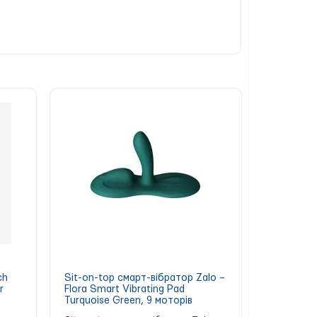
еся незабутніми моментами!
ch
Sit-on-top смарт-вібратор Zalo –
r
Flora Smart Vibrating Pad
Turquoise Green, 9 моторів