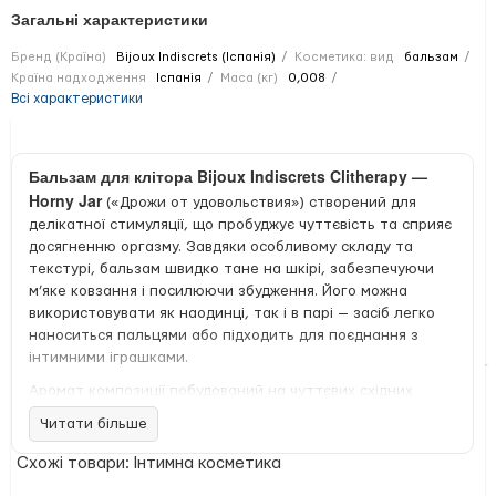
Загальні характеристики
Бренд (Країна)
Bijoux Indiscrets (Іспанія)
Косметика: вид
бальзам
Країна надходження
Іспанія
Маса (кг)
0,008
Всі характеристики
Бальзам для клітора Bijoux Indiscrets Clitherapy —
Horny Jar
(«Дрожи от удовольствия») створений для
делікатної стимуляції, що пробуджує чуттєвість та сприяє
досягненню оргазму. Завдяки особливому складу та
текстурі, бальзам швидко тане на шкірі, забезпечуючи
м’яке ковзання і посилюючи збудження. Його можна
використовувати як наодинці, так і в парі — засіб легко
наноситься пальцями або підходить для поєднання з
інтимними іграшками.
Аромат композиції побудований на чуттєвих східних
нотах сандалового дерева — він допомагає
Читати більше
розслабитися, налаштуватися на інтимну хвилю та
розкрити внутрішню сексуальність. Бальзам має приємну,
Схожі товари: Інтимна косметика
ніжну консистенцію та зберігається у компактній, пласкій