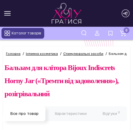
0
Каталог товарів
Головна
Інтимна косметика
Стимулювальні засоби
Бальзам для к
Бальзам для клітора Bijoux Indiscrets
Horny Jar («Тремти від задоволення»),
розігрівальний
0
Все про товар
Характеристики
Відгуки