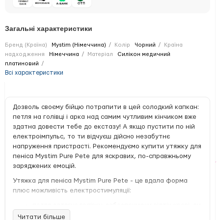
Загальні характеристики
Бренд (Країна)
Mystim (Німеччина)
Колір
Чорний
Країна
надходження
Німеччина
Матеріал
Силікон медичний
платиновий
Всі характеристики
Дозволь своєму бійцю потрапити в цей солодкий капкан:
петля на голівці і арка над самим чутливим кінчиком вже
здатна довести тебе до екстазу! А якщо пустити по ній
електроімпульс, то ти відчуєш дійсно незабутнє
напруження пристрасті. Рекомендуємо купити утяжку для
пеніса Mystim Pure Pete для яскравих, по-справжньому
заряджених емоцій.
Утяжка для пеніса Mystim Pure Pete - це вдала форма
плюс можливість електростимуляції:
петля затягує голівку, забезпечуючи відтік крові, ви
самі можете регулювати ступінь тиску на член,
Читати більше