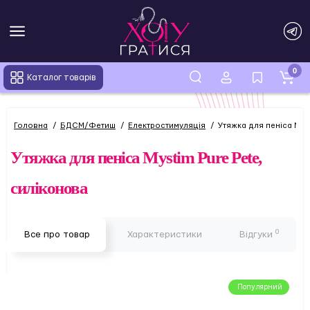
0
Каталог товарів
Головна
БДСМ/Фетиш
Електростимуляція
Утяжка для пеніса Mys
Утяжка для пеніса Mystim Pure Pete,
силіконова
0
Все про товар
Характеристики
Відгуки
Популярний