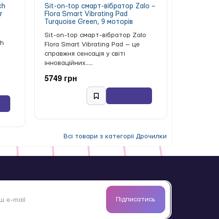
ch
Sit-on-top смарт-вібратор Zalo –
r
Flora Smart Vibrating Pad
Turquoise Green, 9 моторів
Sit-on-top смарт-вібратор Zalo
ch
Flora Smart Vibrating Pad — це
справжня сенсація у світі
інноваційних.....
5749 грн
im Black — це ідеальний вибір для нових
Всі товари з категорії Дрочилки
Підписатись