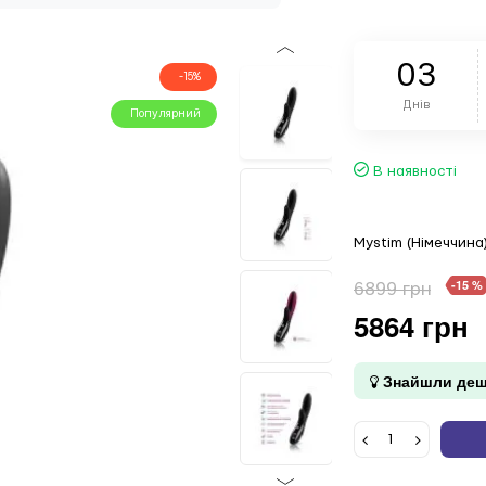
0
3
-15%
Днів
Популярний
В наявності
Mystim (Німеччина
-15 %
6899 грн
5864 грн
Знайшли деш