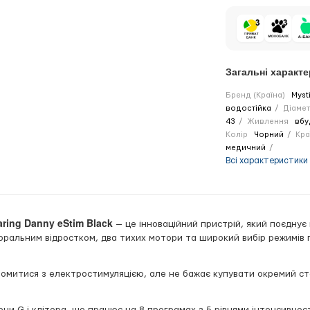
Загальні характ
Бренд (Країна)
Myst
водостійка
Діамет
43
Живлення
вбу
Колір
Чорний
Кра
медичний
Всі характеристики
ring Danny eStim Black
— це інноваційний пристрій, який поєднує в
торальним відростком, два тихих мотори та широкий вибір режимів 
айомитися з електростимуляцією, але не бажає купувати окремий 