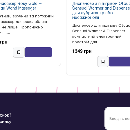
масажер Rosy Gold —
Диспенсер з підігрівом Otou
au Wand Massager
Sensual Warmer and Dispense
для лубриканту або
нтний, зручний та потужний
масажної олії
масажер для розслаблення
Диспенсер для підігріву Otou
 і не лише! Пропонуємо
ористання у воді
Sensual Warmer & Dispenser —
ві.....
лекті
компактний електронний
 грн
пристрій для .....
1349 грн
 безпечний вібратор з електростимуляцією, Mystim Daring Danny eSt
.
нижок?
зсилку