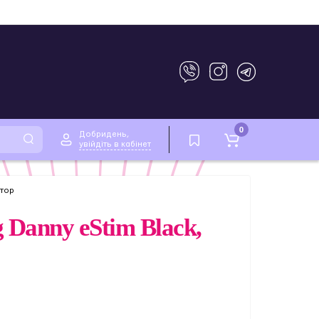
0
Добридень,
увійдіть в кабінет
ятор
 Danny eStim Black,