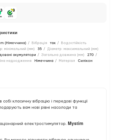
еристики
im (Німеччина)
Вібрація
так
Водостійкість
р: мінімальний (мм)
35
Діаметр: максимальний (мм)
довані акумулятори
Загальна довжина (мм)
270
їна надходження
Німеччина
Матеріал
Силікон
 собі класичну вібрацію і передові функції
подарують вам нові рівні насолоди та
Mystim
стаціонарний електростимулятор.