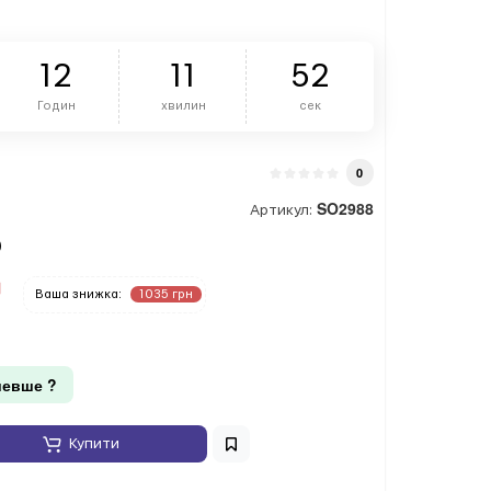
1
2
1
1
5
1
Годин
хвилин
сек
0
SO2988
Артикул:
)
Ваша знижка:
1035 грн
евше ?
Купити