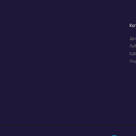
Ка
Др
Лу
БД
По