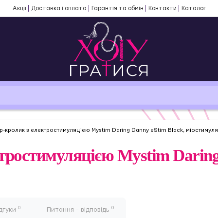
Акції
Доставка і оплата
Гарантія та обмін
Контакти
Каталог
р-кролик з електростимуляцією Mystim Daring Danny eStim Black, міостимул
тростимуляцією Mystim Daring
0
0
дгуки
Питання - відповідь