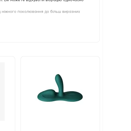
ті. Ви можете відчувати вібрацію одночасно
ід ніжного поколювання до більш виразних
зміцнення вагінальних м’язів. Регулярні
уття. Управління зручне — навігаційні
 В комплекті — магнітне зарядне USB-
 з миючими засобами для секс-іграшок,