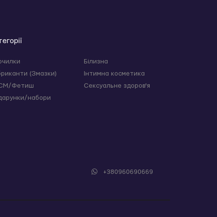
тегорії
очилки
Білизна
бриканти (Змазки)
Інтимна косметика
СМ/Фетиш
Сексуальне здоров'я
дарунки/набори
+380960690669