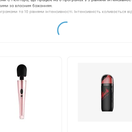
зони G і клітора, що працює на 8 програмах з 5 рівнями інтенсивнос
жими за власним бажанням.
ограмами та 10 рівнями інтенсивності. Інтенсивність коливається в
еціальна програма, яка поєднує вібрацію та електростимуляцію для 
 і підвищують якість інтимного життя.
о всій вводимій частині пристрою, що забезпечує збалансовані відч
микати режими та регулювати інтенсивність.
тинового силікону, безпечного і приємного на дотик, водостійкий.
 призначений для використання у воді. Можна очищати його водою
ьний 43 мм
он
вності
ями інтенсивності
вого дна