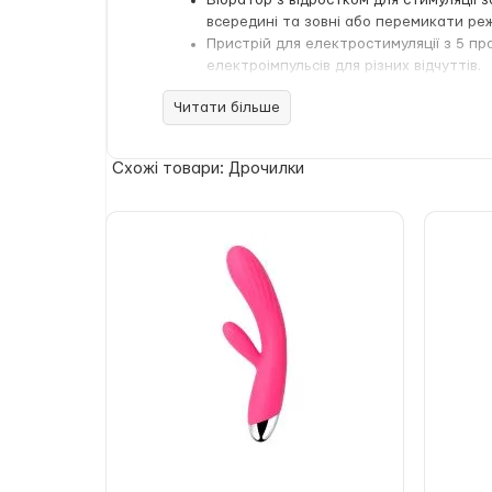
Вібратор з відростком для стимуляції 
всередині та зовні або перемикати ре
Пристрій для електростимуляції з 5 пр
електроімпульсів для різних відчуттів.
Тренажер для м’язів тазового дна — сп
Читати більше
тренування покращують жіноче здоров’я
Електричні імпульси розподілені рівномірно п
кнопки на рукоятці дозволяють швидко пере
Схожі товари: Дрочилки
Пристрій виготовлений з 100% медичного пла
устаткування. Час роботи до 3 годин.
Важливо знати: даний електростимулятор не
але не використовувати в душі чи ванні.
Характеристики:
Загальна довжина: 270 мм
Вводима довжина: 110 мм
Діаметр: мінімальний 35 мм, максимал
Матеріал: медичний платиновий силік
Вібрація: 8 програм з 5 рівнями інтенси
Електростимуляція: 5 програм з 10 рівн
Тренувальна програма для м’язів тазо