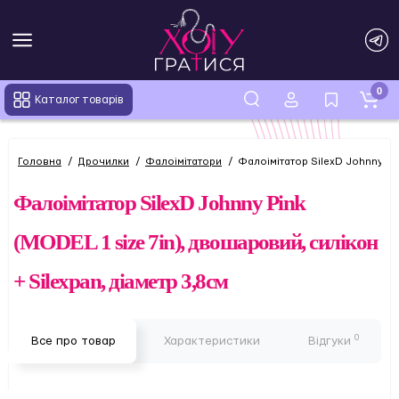
0
Каталог товарів
Головна
Дрочилки
Фалоімітатори
Фалоімітатор SilexD Johnny Pin
Фалоімітатор SilexD Johnny Pink
(MODEL 1 size 7in), двошаровий, силікон
+ Silexpan, діаметр 3,8см
0
Все про товар
Характеристики
Відгуки