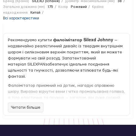
Бренд (Країна)
SILEXD (Іспанія)
Діаметр: максимальний (мм)
38
Загальна довжина (мм)
175
Колір
Рожевий
Країна
надходження
Китай
Всі характеристики
фалоімітатор Silexd Johnny
Рекомендуємо купити
—
надзвичайно реалістичний девайс із твердим внутрішнім
шаром і силіконовим верхнім покриттям, який ви можете
формувати на свій розсуд. Запатентований
матеріал SILEXPANзабезпечує ідеальне поєднання
щільності та гнучкості, дозволяючи втілювати будь-які
фантазії.
Фалоімітатор приємний на дотик, нагадує справжню
шкіру. Виразно відчутні вени і чітко промальована голівка,
а тіло еластичне та пружне — загалом, він дуже схожий
на натуральний пеніс, але при цьому відкриває ширші
Читати більше
можливості для гри. Його можна стиснути, наприклад,
зменшивши об’єм в одному місці й одночасно збільшивши
в іншому, після чого він швидко повернеться до
початкової форми. Крім того, фалоімітатор легко гнеться
в будь-яку сторону настільки, наскільки це потрібно