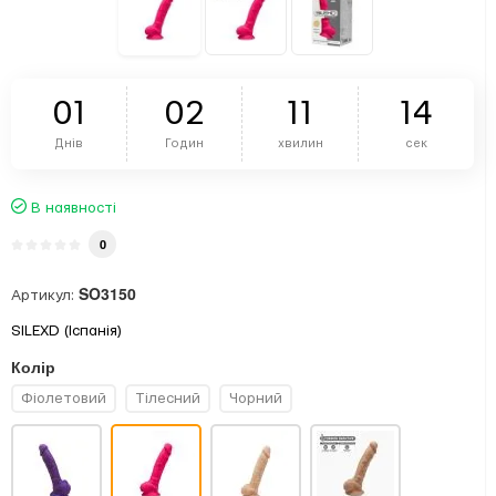
0
1
0
2
1
1
1
4
Днів
Годин
хвилин
сек
В наявності
0
SO3150
Артикул:
SILEXD (Іспанія)
Колір
Фіолетовий
Тілесний
Чорний