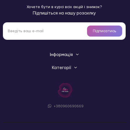
користувачу. Цю особливість забезпечує унікальний
Хочете бути в курсі всіх акцій і знижок?
матеріал.
Підпишіться на нашу розсилку
Пристрій оснащений присоскою для надійного кріплення
на будь-якій гладкій поверхні, що звільняє руки для інших
ігор і ласк.
Підписатись
Матеріал Silexpanє запатентованим і не має аналогів у
виробництві, завдяки чому відчуття від використання
унікальні. Матеріал терморегулюється — при нагріванні
Інформація
стає м’якшим і податливішим, при охолодженні —
жорсткішим. Для нагрівання допускається
Категорії
використовувати мікрохвильову піч до 30 секунд або
киплячу воду до 2 хвилин (з обережністю, щоб не
обпектися). Для жорсткості фалоімітатор можна
охолоджувати необмежений час у холодильнику.
Характеристики:
Загальна довжина: 175 мм
+380960690669
Діаметр: 35 мм (максимальний — 38 мм)
Вводима довжина: 140 мм
Матеріал: Silexpan
Дворівневий шар