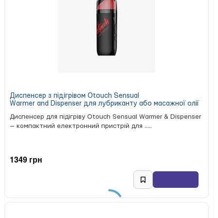
надає загоювальний ефект завдяки вітамінам А і Е
у складі;
знімає свербіж та подразнення, властиві сухій
шкіри;
містить антиоксиданти, що захищають від ознак
старіння.
Спробуйте всього один сеанс масажу з цією олією, і вона
стане вашим улюбленим засобом!
Диспенсер з підігрівом Otouch Sensual
Warmer and Dispenser для лубриканту або масажної олії
Диспенсер для підігріву Otouch Sensual Warmer & Dispenser
— компактний електронний пристрій для .....
1349 грн