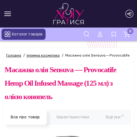
0
Каталог товарів
Головна
Інтимна косметика
Масажна олія Sensuva — Provocatife Hem
Масажна олія Sensuva — Provocatife
Hemp Oil Infused Massage (125 мл) з
олією конопель
0
Все про товар
Характеристики
Відгуки