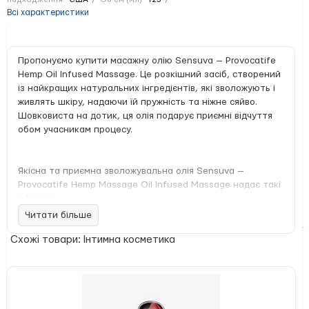
Всі характеристики
Пропонуємо купити масажну олію Sensuva — Provocatife
Hemp Oil Infused Massage. Це розкішний засіб, створений
із найкращих натуральних інгредієнтів, які зволожують і
живлять шкіру, надаючи їй пружність та ніжне сяйво.
Шовковиста на дотик, ця олія подарує приємні відчуття
обом учасникам процесу.
Якісна та приємна зволожувальна олія Sensuva —
Provocatife Hemp Massage Oil Infused Massage надає такі
ефекти:
Читати більше
Схожі товари: Інтимна косметика
глибоко зволожує, дарує нове життя сухій шкірі;
багата корисними для здоров'я жирними
кислотами, як-от омега-6 і омега-3, живить шкіру
та робить її пружною;
м'яко зволожує й заспокоює;