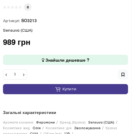
0
SO3213
Артикул:
Sensuva (США)
989 грн
Знайшли дешевше ?
Купити
Загальні характеристики
Аромати кохання
Феромони
Бренд (Країна)
Sensuva (США)
Косметика: вид
Олія
Косметика: дія
Зволожування
Країна
надходження
США
Об'єм (мл)
125