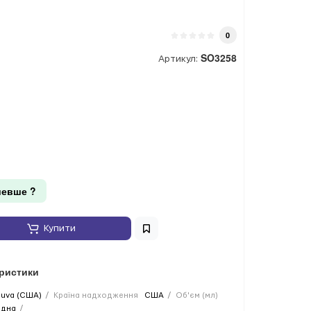
0
SO3258
Артикул:
евше ?
Купити
еристики
uva (США)
Країна надходження
США
Об'єм (мл)
идна