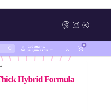
0
Добридень,
увійдіть в кабінет
ий
Thick Hybrid Formula