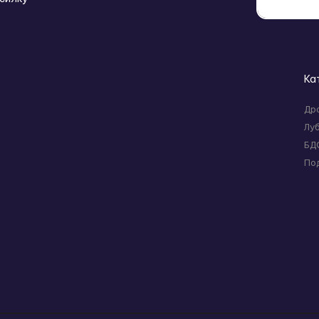
Ка
Др
Лу
БД
По