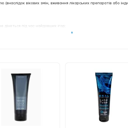
ю (внаслідок вікових змін, вживання лікарських препаратів або інд
е дінеться під час найдовших ігор;
ної змазки;
 оральних ласк, насолоджуючись солодким смаком.
ристовувати лубрикант акуратно й економно.
cone, Propanediol, Isopropyl Palmitate, Sorbitan Monostearate, Potas
, Artificial Flavor.