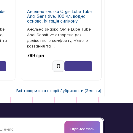
ube
Анальна змазка Orgie Lube Tube
Anal Sensitive, 100 мл, водна
основа, імітація силікону
ube
Анальна змазка Orgie Lube Tube
х,
Anal Sensitive створена для
і та
делікатного комфорту, м’якого
ковзання та.....
799 грн
Всі товари з категорії Лубриканти (Змазки)
Підписатись