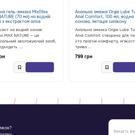
на гель-змазка MixGliss
Анальна змазка Orgie Lube T
ATURE (70 мл) на водній
Anal Comfort, 100 мл, водна
і з екстрактом алое
основа, імітація силікону
кант на водній основі
Анальна змазка Orgie Lube T
iss MAX NATURE — це
Anal Comfort створена для ти
рсальний зволожуючий засіб,
хто прагне комфорту, м’якост
ідходить .....
трива.....
грн
799 грн
нижок?
зсилку