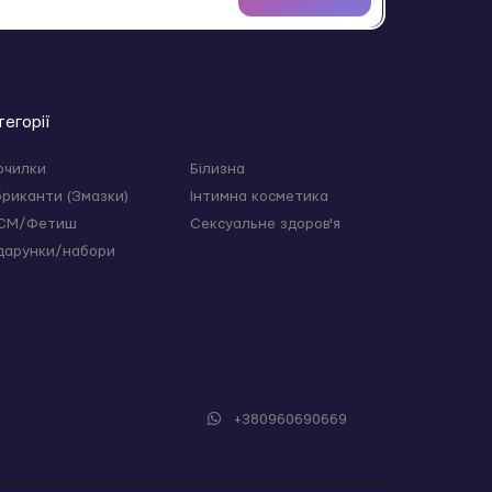
тегорії
очилки
Білизна
бриканти (Змазки)
Інтимна косметика
СМ/Фетиш
Сексуальне здоров'я
дарунки/набори
+380960690669