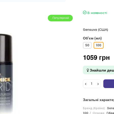
В наявності
Популярний
Sensuva (США)
Об'єм (мл)
50
100
1059 грн
Знайшли деш
Загальні характ
Бренд (Країна)
Sens
100
Основа
Гібр