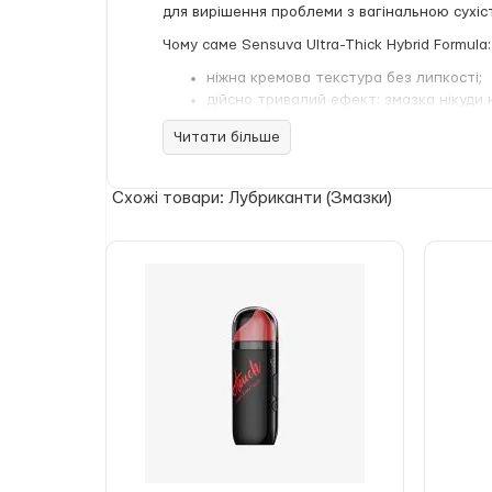
для вирішення проблеми з вагінальною сухіст
Чому саме Sensuva Ultra-Thick Hybrid Formula:
ніжна кремова текстура без липкості;
дійсно тривалий ефект: змазка нікуди н
ідеальне рішення для анального сексу;
Читати більше
підходить для чутливої шкіри/слизової;
вирішує проблему недостатньої природ
надає зволожувальний ефект;
Схожі товари: Лубриканти (Змазки)
pH-збалансована формула;
практично не має запаху;
засіб їстівний — використовуйте і для
Зручна пляшечка з дозатором дозволяє вико
Склад: Water, Hydroxyethyl Cellulose, Dimethi
13, Polyisobutene, Polysorbate 20, Sodium Citrate