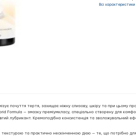
Всі характеристики
мізує почуття тертя, захищає ніжну слизову, шкіру та при цьому пр
brid Formula — змазку преміумкласу, спеціально створену для комф
овгий лубрикант. Кремоподібна консистенція та зволожувальний ефе
текстурою та практично нескінченною дією — те, що потрібно для 