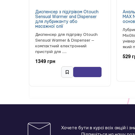
Диспенсер з підігрівом Otouch
Аналь
Sensual Warmer and Dispenser
MAX N
для лубриканту або
основ
масажної олії
Лубри
Диспенсер для підігріву Otouch
MixGl
Sensual Warmer & Dispenser —
уніве
компактний електронний
який п
пристрій для .....
529 
1349 грн
Хочете бути в курсі всіх акцій і з
Підпишіться на нашу ро