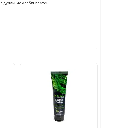
ивідуальних особливостей).
sium Sorbate, Sodium Benzoate, Polyacrylate