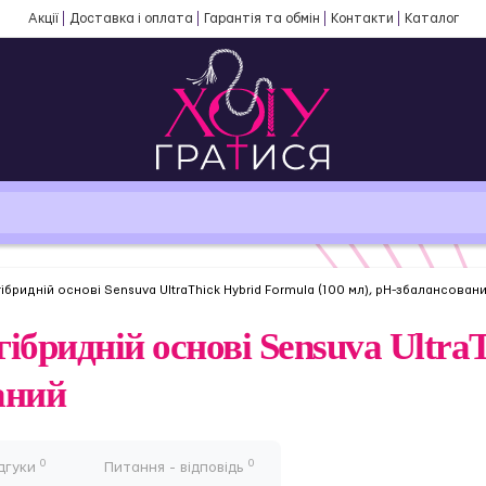
Акції
Доставка і оплата
Гарантія та обмін
Контакти
Каталог
гібридній основі Sensuva UltraThick Hybrid Formula (100 мл), рН-збалансован
гібридній основі Sensuva Ultra
аний
0
0
дгуки
Питання - відповідь