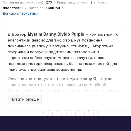
Загальна довжина (мм)
270
Кількість двигунів
2
Колір
Фіолетовий
Матеріал
Силікон
Всі характеристики
Вібратор Mystim Danny Divido Purple
— компактний та
елегантний девайс для тих, хто цінує поєднання
лаконічного дизайну й потужної стимуляції. Акуратний
сферичний корпус із додатковим кліторальним
відростком забезпечує комплексні відчуття, а два
незалежні мотори відкривають більше можливостей для
індивідуальних сценаріїв задоволення.
зону G
Основна частина делікатно стимулює
, тоді як
відросток пестить клітор, створюючи гармонійний
баланс внутрішніх і зовнішніх відчуттів. Ви можете обрати
8 режимів вібрації
5 рівнів
один із
та налаштувати
Читати більше
інтенсивності
— від м’якого розігріву до насиченої
пульсації. Два мотори працюють окремо або синхронно,
дозволяючи адаптувати іграшку під ваш настрій — чи то
тривала чуттєва гра, чи швидкий, яскравий фінал.
Невеликий діаметр робить вібратор зручним для