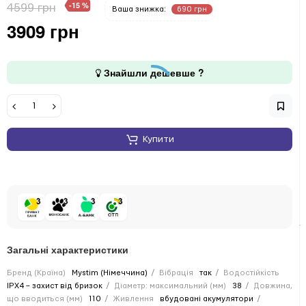
-15 %
4599 грн
Ваша знижка:
690 грн
3909 грн
Знайшли дешевше ?
Купити
Загальні характеристики
Бренд (Країна)
Mystim (Німеччина)
Вібрація
так
Водостійкість
IPX4 – захист від бризок
Діаметр: максимальний (мм)
38
Довжина,
що вводиться (мм)
110
Живлення
вбудовані акумулятори