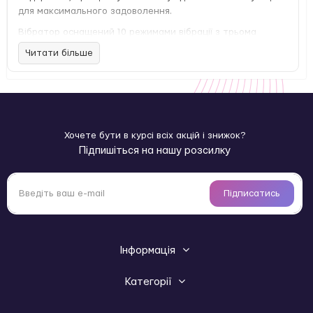
для максимального задоволення.
Вібратор оснащений 10 режимами вібрації з трьома
рівнями інтенсивності, а водостійкий корпус і покриття з
Читати більше
м’якого силікону роблять використання комфортним і
безпечним. Наявність вбудованого акумулятора
забезпечує тривалу роботу без потреби в батарейках. У
комплекті йде USB-кабель для зарядки.
Характеристики Dorcel Real Vibration S Gold 2.0:
Хочете бути в курсі всіх акцій і знижок?
10 режимів глибокої вібрації: 3 швидкості та 10
Підпишіться на нашу розсилку
варіантів ритму
Ергономічний вигин для точкової стимуляції зони G
100% м’який та шовковистий силікон
Підписатись
Компактний розмір: довжина 16 см, діаметр 3,7 см
Вбудований акумулятор
Водостійкий корпус із захистом від бризок
Додаткові параметри:
Інформація
Виробник: Dorcel
Категорії
Бренд/Країна: Dorcel (Франція)
Країна виробництва: Китай