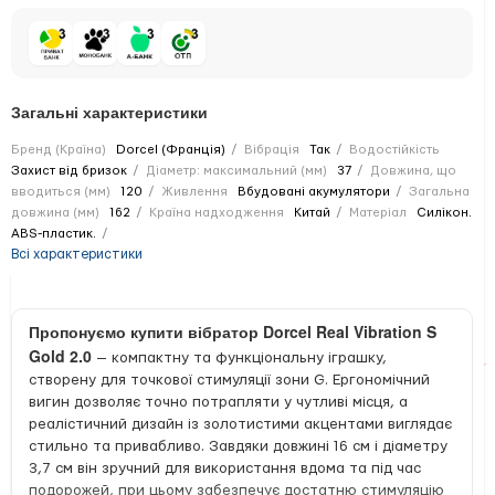
Загальні характеристики
Бренд (Країна)
Dorcel (Франція)
Вібрація
Так
Водостійкість
Захист від бризок
Діаметр: максимальний (мм)
37
Довжина, що
вводиться (мм)
120
Живлення
Вбудовані акумулятори
Загальна
довжина (мм)
162
Країна надходження
Китай
Матеріал
Силікон.
ABS-пластик.
Всі характеристики
Пропонуємо купити вібратор Dorcel Real Vibration S
Gold 2.0
— компактну та функціональну іграшку,
створену для точкової стимуляції зони G. Ергономічний
вигин дозволяє точно потрапляти у чутливі місця, а
реалістичний дизайн із золотистими акцентами виглядає
стильно та привабливо. Завдяки довжині 16 см і діаметру
3,7 см він зручний для використання вдома та під час
подорожей, при цьому забезпечує достатню стимуляцію