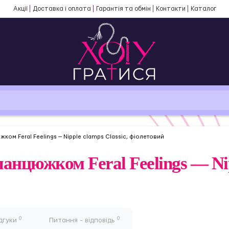
Акції
Доставка і оплата
Гарантія та обмін
Контакти
Каталог
жком Feral Feelings — Nipple clamps Classic, фіолетовий
 ланцюжком Feral Feelings — Nip
0
0
дгуки
Питання - відповідь