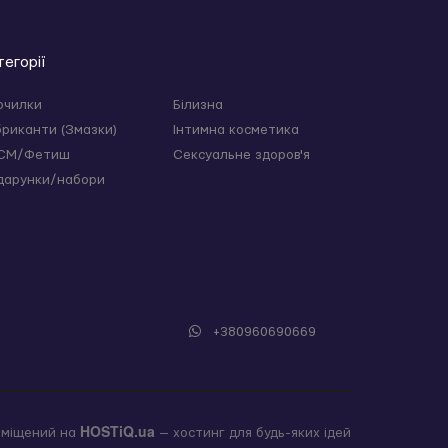
тегорії
очилки
Білизна
бриканти (Змазки)
Інтимна косметика
СМ/Фетиш
Сексуальне здоров'я
дарунки/набори
+380960690669
HOSTiQ.ua
зміщений на
— хостинг для будь-яких ідей