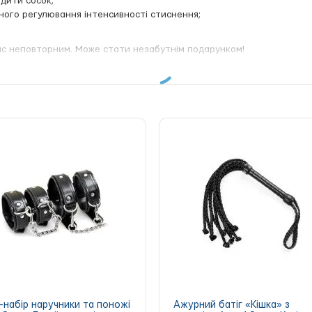
дити сосок;
ного регулювання інтенсивності стиснення;
йс неповторним. Може стати незабутнім подарунком!
набір наручники та поножі
Ажурний батіг «Кішка» з