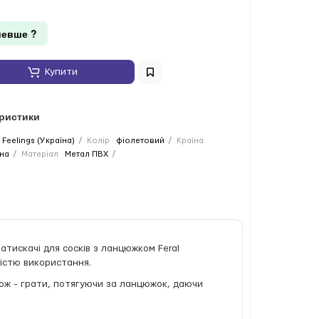
евше ?
Купити
еристики
l Feelings (Україна)
Колір
фіолетовий
Країна
на
Матеріал
Метал ПВХ
атискачі для сосків з ланцюжком Feral
ністю використання.
акож - грати, потягуючи за ланцюжок, даючи