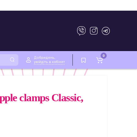
0
Добридень,
увійдіть в кабінет
ple clamps Classic,