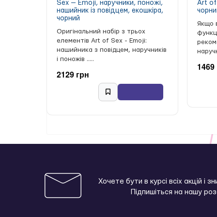
Sex — Emoji, наручники, поножі,
Art of
нашийник із повідцем, екошкіра,
чорни
чорний
Якщо 
Оригінальний набір з трьох
функц
елементів Art of Sex - Emoji:
реком
нашийника з повідцем, наручників
наручни
і поножів .....
1469
2129 грн
Хочете бути в курсі всіх акцій і з
Підпишіться на нашу ро