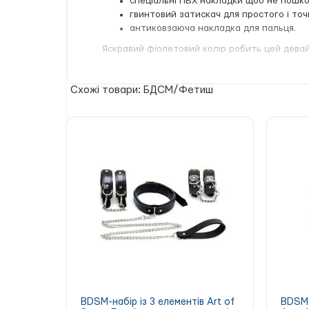
спеціальні ПВХ накладки щоб не пошко
гвинтовий затискач для простого і точ
антиковзаюча накладка для пальця.
Яскравий фіолетовий колір робить цей дева
Схожі товари: БДСМ/Фетиш
BDSM-набір із 3 елементів Art of
BDSM-