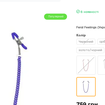
В наявності
Популярний
Feral Feelings (Укр
Колір
Червоний
срі
золото/чорний
759 грн