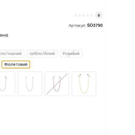
0
SO3790
Артикул:
аїна)
бло/чорний
срібло/білий
Рожевий
Фіолетовий