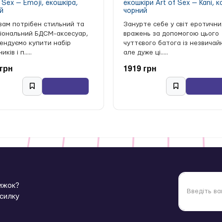
 Sex — Emoji, екошкіра,
екошкіри Art of Sex — Kani, к
й
чорний
вам потрібен стильний та
Занурте себе у світ еротични
іональний БДСМ-аксесуар,
вражень за допомогою цього
ендуємо купити набір
чуттєвого батога із незвичай
ків і п.....
але дуже ці.....
 грн
1919 грн
нижок?
зсилку