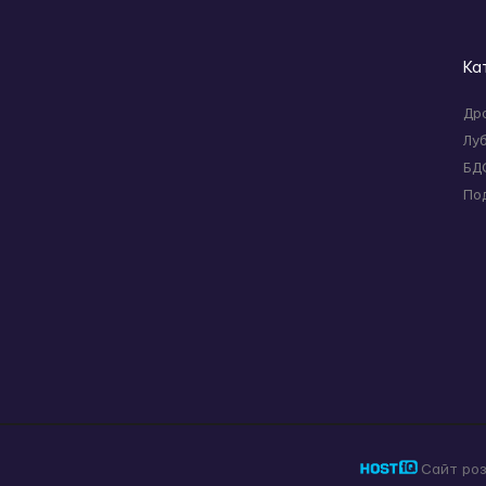
Ка
Др
Лу
БД
По
Сайт ро