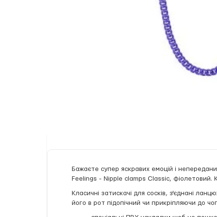
Бажаєте супер яскравих емоцій і непереданих
Feelings - Nipple clamps Classic, фіолетовий
Класичні затискачі для сосків, з'єднані лан
його в рот підопічний чи прикріпляючи до чог