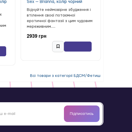
олір
Sex — Brianna, колір чорний
Відчуйте неймовірне збудження і
х
втілення своєї потаємної
еротичної фантазії з цим чудовим
ним
мереживним.....
2939 грн
Всі товари з категорії БДСМ/Фетиш
Підписатись