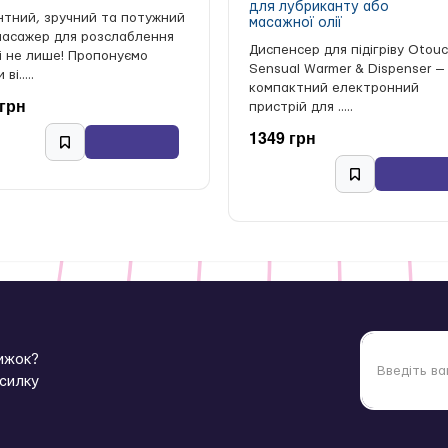
для лубриканту або
нтний, зручний та потужний
масажної олії
масажер для розслаблення
Диспенсер для підігріву Otou
 і не лише! Пропонуємо
Sensual Warmer & Dispenser —
ві.....
компактний електронний
 грн
пристрій для .....
1349 грн
нижок?
зсилку