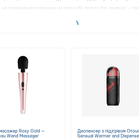
— це прекрасний подарунок на свято або просто без приводу — так
06 см.
масажер Rosy Gold —
Диспенсер з підігрівом Otou
au Wand Massager
Sensual Warmer and Dispense