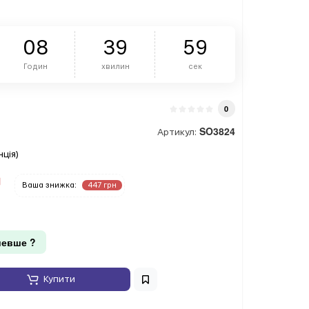
0
8
3
9
5
8
Годин
хвилин
сек
0
SO3824
Артикул:
ція)
Ваша знижка:
447 грн
евше ?
Купити