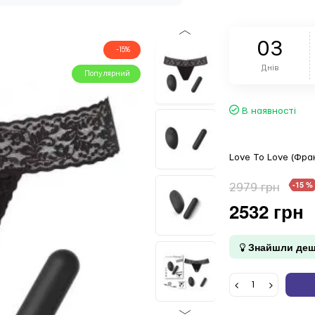
0
3
-15%
Днів
Популярний
В наявності
Love To Love (Фран
-15 %
2979 грн
2532 грн
Знайшли деш