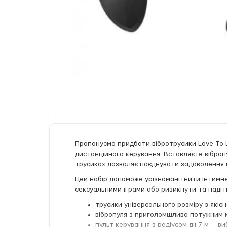
Пропонуємо придбати вібротрусики Love To L
дистанційного керування. Вставляєте вібропу
трусиках дозволяє поєднувати задоволення ві
Цей набір допоможе урізноманітнити інтимне
сексуальними іграми або ризикнути та надіти
трусики універсального розміру з якіс
вібропуля з приголомшливо потужним м
пульт керування з радіусом дії 7 м — 