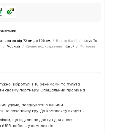
еристики
єм стегон від 72 см до 106 см.
Бренд (Країна)
Love To
лір
Чорний
Країна надходження
Китай
Матеріал
ужної вібропулі з 10 режимами та пульта
ати своєму партнеру! Спеціальний проріз на
 ним удома, поєднувати з іншими
ся на захопливу гру. До комплекту входять:
різом, що відкриває доступ для ласк;
 (USB-кабель у комплекті);