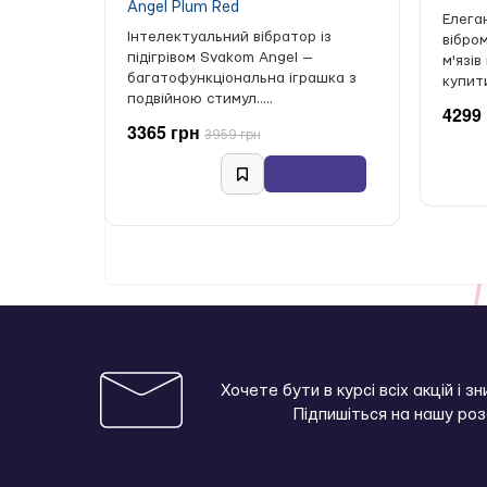
Angel Plum Red
Елега
Інтелектуальний вібратор із
вібро
підігрівом Svakom Angel —
м'язів
багатофункціональна іграшка з
купити 
подвійною стимул.....
4299
3365 грн
3959 грн
Хочете бути в курсі всіх акцій і з
Підпишіться на нашу ро