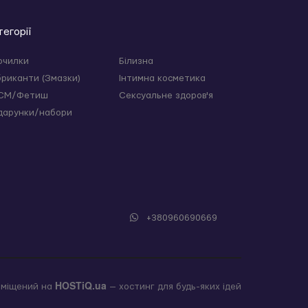
тегорії
очилки
Білизна
бриканти (Змазки)
Інтимна косметика
СМ/Фетиш
Сексуальне здоров'я
дарунки/набори
+380960690669
HOSTiQ.ua
зміщений на
— хостинг для будь-яких ідей