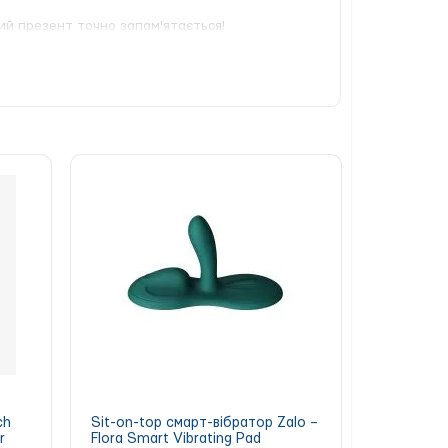
ий презент точно запам'ятається!
ch
Sit-on-top смарт-вібратор Zalo –
r
Flora Smart Vibrating Pad