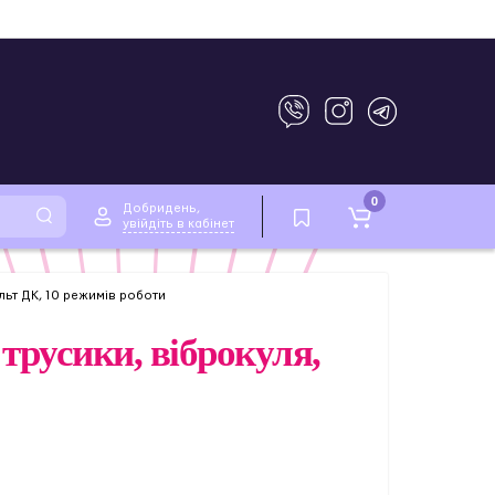
0
Добридень,
увійдіть в кабінет
льт ДК, 10 режимів роботи
трусики, віброкуля,