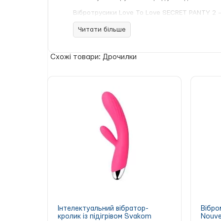
Вібротрусики Love To Love SECRET PANTY 2 
Трусики підійдуть на об'єм стегон від 72 до 1
Читати більше
Схожі товари: Дрочилки
Інтелектуальний вібратор-
Вібро
кролик із підігрівом Svakom
Nouve