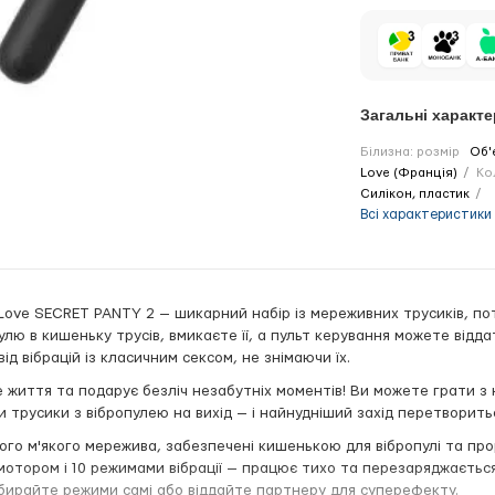
Загальні характ
Білизна: розмір
Об'
Love (Франція)
Ко
Силікон, пластик
Всі характеристики
ove SECRET PANTY 2 — шикарний набір із мереживних трусиків, пот
лю в кишеньку трусів, вмикаєте її, а пульт керування можете відд
д вібрацій із класичним сексом, не знімаючи їх.
 життя та подарує безліч незабутніх моментів! Ви можете грати з
 трусики з вібропулею на вихід — і найнудніший захід перетворить
ного м'якого мережива, забезпечені кишенькою для вібропулі та про
отором і 10 режимами вібрації — працює тихо та перезаряджається
вибирайте режими самі або віддайте партнеру для суперефекту.