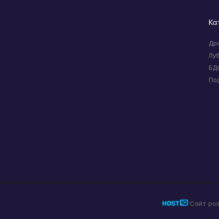
Ка
Др
Лу
БД
По
Сайт ро