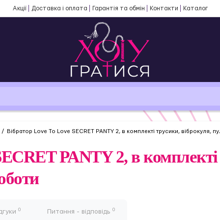
Акції
Доставка і оплата
Гарантія та обмін
Контакти
Каталог
Вібратор Love To Love SECRET PANTY 2, в комплекті трусики, віброкуля, пу
SECRET PANTY 2, в комплекті 
оботи
0
0
дгуки
Питання - відповідь