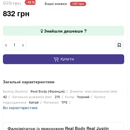
-15 %
979 грн
Ваша знижка:
147 грн
832 грн
Знайшли дешевше ?
Купити
Загальні характеристики
Бренд (Країна)
Real Body (Франція)
Діаметр: максимальний (мм)
42
Загальна довжина (мм)
215
Колір
Чорний
Країна
надходження
Китай
Матеріал
TPE
Всі характеристики
Фалоімітатор із присоскою Real Body Real Justin