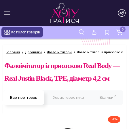
0
Каталог товарів
Головна
Дрочилки
Фалоімітатори
Фалоімітатор із присоскою Real
Фалоімітатор із присоскою Real Body —
Real Justin Black, TPE, діаметр 4,2 см
0
Все про товар
Характеристики
Відгуки
-15%