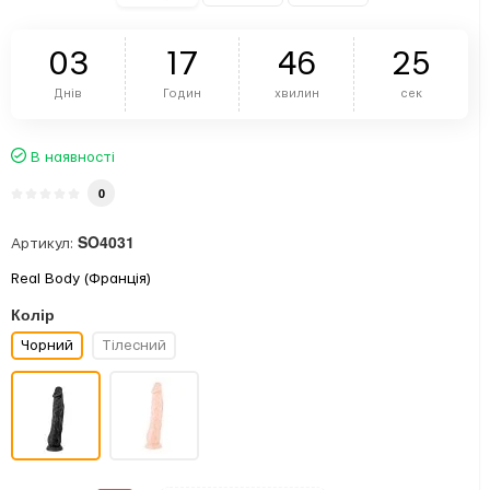
0
3
1
7
4
6
2
5
Днів
Годин
хвилин
сек
В наявності
0
SO4031
Артикул:
Real Body (Франція)
Колір
Чорний
Тілесний