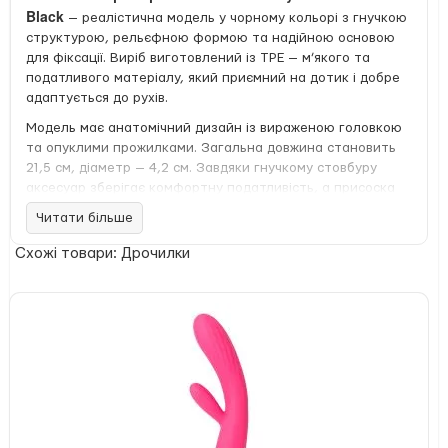
Black
— реалістична модель у чорному кольорі з гнучкою
структурою, рельєфною формою та надійною основою
для фіксації. Виріб виготовлений із TPE — м’якого та
податливого матеріалу, який приємний на дотик і добре
адаптується до рухів.
Модель має анатомічний дизайн із вираженою головкою
та опуклими прожилками. Загальна довжина становить
21,5 см, діаметр — 4,2 см. Завдяки гнучкому стовбуру
аксесуар зберігає комфортну податливість, а присоска
дозволяє закріпити його на гладкій рівній поверхні.
Читати більше
Real Body Real Justin Black підходить для використання з
Схожі товари: Дрочилки
лубрикантами на водній основі. Матеріал не містить
фталатів, а гладка поверхня спрощує догляд після
використання. Для очищення рекомендовано
використовувати той-клінер або промивання водою,
після чого виріб потрібно повністю висушити перед
зберіганням.
реалістична форма з деталізованим рельєфом;
чорний колір і виражена анатомічна форма;
гнучка та податлива структура;