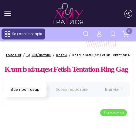
0
Каталог товарів
Головна
БДСМ/Фетиш
Кляпи
Кляп із кільцем Fetish Tentation Rin
Кляп із кільцем Fetish Tentation Ring Gag
0
Все про товар
Характеристики
Відгуки
Популярний