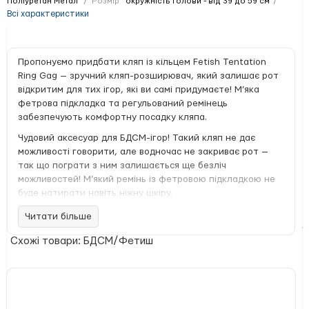
Поліуретан Метал
Розмір
окружність голови - від 39 до 59 см
Всі характеристики
Пропонуємо придбати кляп із кільцем Fetish Tentation
Ring Gag — зручний кляп-розширювач, який залишає рот
відкритим для тих ігор, які ви самі придумаєте! М’яка
фетрова підкладка та регульований ремінець
забезпечують комфортну посадку кляпа.
Чудовий аксесуар для БДСМ-ігор! Такий кляп не дає
можливості говорити, але водночас не закриває рот —
так що пограти з ним залишається ще безліч
можливостей! М’який ремінь із фетровою підкладкою не
буде натирати навіть ніжну шкіру.
Виготовлений із поліуретану з якісними металевими
Читати більше
деталями.
Схожі товари: БДСМ/Фетиш
Зовнішній діаметр кільця 4,8 см.
Внутрішній діаметр кільця 3,8 см.
Оскільки сам ремінь «краде» простір, фактом діаметр
2,8-3 см.