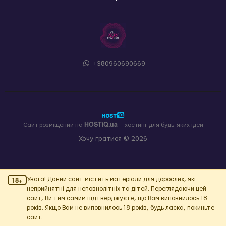
+380960690669
HOSTiQ.ua
Сайт розміщений на
— хостинг для будь-яких ідей
Хочу гратися © 2026
18+
Увага! Даний сайт містить матеріали для дорослих, які
неприйнятні для неповнолітніх та дітей. Переглядаючи цей
сайт, Ви тим самим підтверджуєте, що Вам виповнилось 18
років. Якщо Вам не виповнилось 18 років, будь ласка, покиньте
сайт.