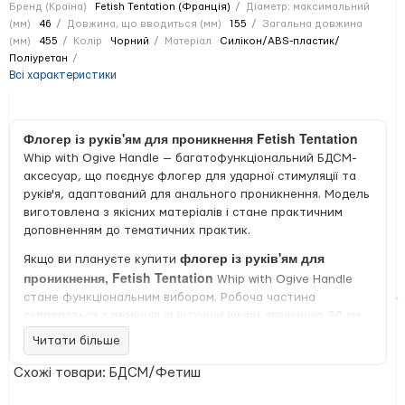
Бренд (Країна)
Fetish Tentation (Франція)
Діаметр: максимальний
(мм)
46
Довжина, що вводиться (мм)
155
Загальна довжина
(мм)
455
Колір
Чорний
Матеріал
Силікон/ABS-пластик/
Поліуретан
Всі характеристики
Флогер із руків'ям для проникнення Fetish Tentation
Whip with Ogive Handle — багатофункціональний БДСМ-
аксесуар, що поєднує флогер для ударної стимуляції та
руків'я, адаптований для анального проникнення. Модель
виготовлена з якісних матеріалів і стане практичним
доповненням до тематичних практик.
флогер із руків'ям для
Якщо ви плануєте купити
проникнення, Fetish Tentation
Whip with Ogive Handle
стане функціональним вибором. Робоча частина
складається з ремінців зі штучної шкіри довжиною 30 см.
Руків'я спеціально розроблене для анального
Читати більше
проникнення, має довжину 15,5 см, діаметр 4,6 см і
доповнене великими ребрами.
Схожі товари: БДСМ/Фетиш
Аксесуар виготовлений із гіпоалергенних матеріалів, що