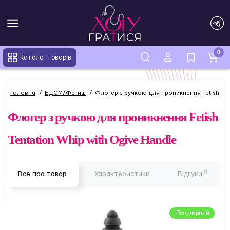
0
Каталог товарів
Головна
БДСМ/Фетиш
Флогер з ручкою для проникнення Fetish Tent
Флогер з ручкою для проникнення Fetish
Tentation Whip with Ogive Handle
0
Все про товар
Характеристики
Відгуки
Популярний