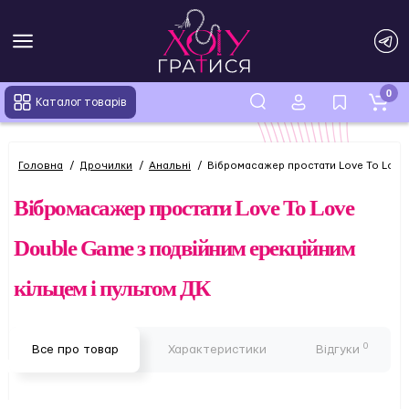
0
Каталог товарів
Головна
Дрочилки
Анальні
Вібромасажер простати Love To Love 
Вібромасажер простати Love To Love
Double Game з подвійним ерекційним
кільцем і пультом ДК
0
Все про товар
Характеристики
Відгуки