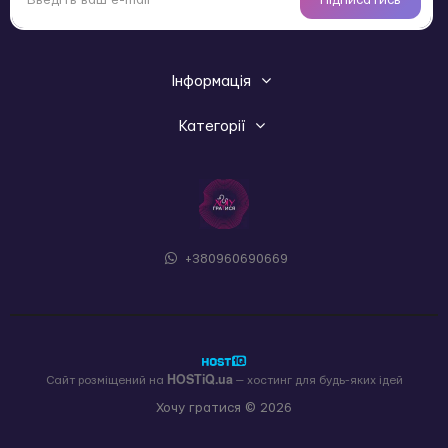
Підписатись
Інформація
Категорії
+380960690669
HOSTiQ.ua
Сайт розміщений на
— хостинг для будь-яких ідей
Хочу гратися © 2026