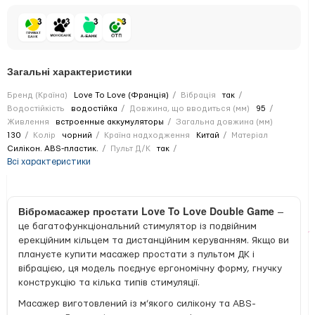
Загальні характеристики
Бренд (Країна)
Love To Love (Франція)
Вібрація
так
Водостійкість
водостійка
Довжина, що вводиться (мм)
95
Живлення
встроенные аккумуляторы
Загальна довжина (мм)
130
Колір
чорний
Країна надходження
Китай
Матеріал
Силікон. ABS-пластик.
Пульт Д/К
так
Всі характеристики
Вібромасажер простати Love To Love Double Game
—
це багатофункціональний стимулятор із подвійним
ерекційним кільцем та дистанційним керуванням. Якщо ви
плануєте купити масажер простати з пультом ДК і
вібрацією, ця модель поєднує ергономічну форму, гнучку
конструкцію та кілька типів стимуляції.
Масажер виготовлений із м’якого силікону та ABS-