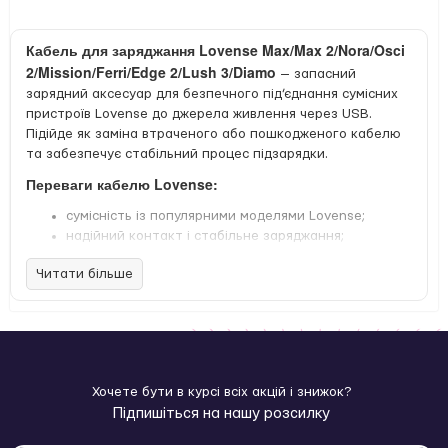
Кабель для заряджання Lovense Max/Max 2/Nora/Osci
2/Mission/Ferri/Edge 2/Lush 3/Diamo
— запасний
зарядний аксесуар для безпечного під’єднання сумісних
пристроїв Lovense до джерела живлення через USB.
Підійде як заміна втраченого або пошкодженого кабелю
та забезпечує стабільний процес підзарядки.
Переваги кабелю Lovense:
сумісність із популярними моделями Lovense;
надійний контакт і стабільне заряджання;
підключення до стандартного USB-порту;
Читати більше
зручна заміна основного або запасного кабелю.
Сумісність:
смарт мастурбатор Lovense Max;
смарт мастурбатор Lovense Max 2;
смарт вібратор-кролик Lovense Nora з обертовим
Хочете бути в курсі всіх акцій і знижок?
стволом;
Підпишіться на нашу розсилку
осцилювальний смарт вібратор для зони G Lovense
Osci 2 (лише друга модель);