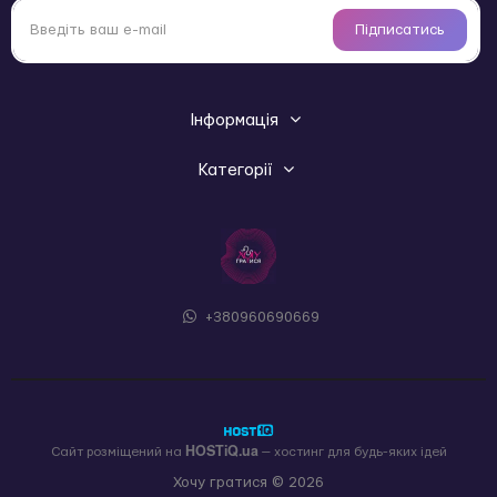
смарт вібратор Lovense Mission;
Підписатись
смарт вібратор у трусики Lovense Ferri;
смарт масажер простати Lovense Edge 2;
смарт віброяйце Lovense Lush 3;
смарт кільце-насадка на член Lovense Diamo Cock
Інформація
Ring.
Характеристики:
Категорії
тип: кабель для заряджання;
інтерфейс живлення: USB;
сумісність: Max, Max 2, Nora, Osci 2, Mission, Ferri,
Edge 2, Lush 3, Diamo;
комплектація: 1 кабель.
кабель для
Шукаєте надійну заміну — купіть
+380960690669
заряджання Lovense Max/Max 2/Nora/Osci
2/Mission/Ferri/Edge 2/Lush 3/Diamo
у магазині Хочу
Гратися та зручно підключайте сумісні пристрої через
USB.
HOSTiQ.ua
Сайт розміщений на
— хостинг для будь-яких ідей
Хочу гратися © 2026