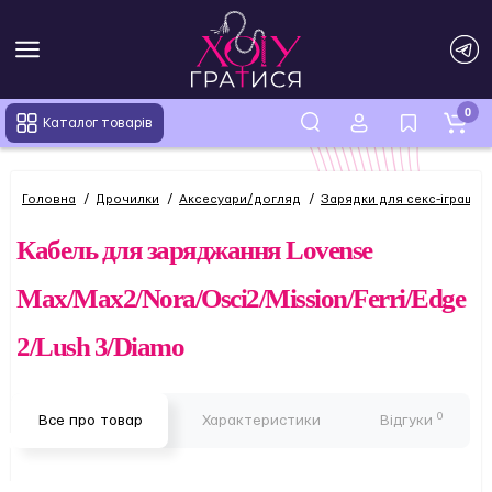
0
Каталог товарів
Головна
Дрочилки
Аксесуари/догляд
Зарядки для секс-іграшок
Кабель для заряджання Lovense
Max/Max2/Nora/Osci2/Mission/Ferri/Edge
2/Lush 3/Diamo
0
Все про товар
Характеристики
Відгуки