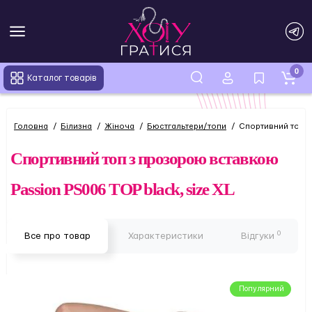
0
Каталог товарів
Головна
Білизна
Жіноча
Бюстгальтери/топи
Спортивний топ з
Спортивний топ з прозорою вставкою
Passion PS006 TOP black, size XL
0
Все про товар
Характеристики
Відгуки
Популярний