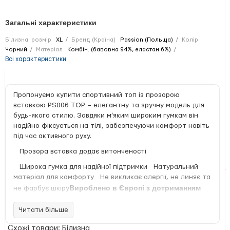
Загальні характеристики
Білизна: розмір
XL
Бренд (Країна)
Passion (Польща)
Колір
Чорний
Матеріал
Комбін. (бавовна 94%, еластан 6%)
Всі характеристики
Пропонуємо купити спортивний топ із прозорою
вставкою PS006 TOP – елегантну та зручну модель для
будь-якого стилю. Завдяки м’яким широким гумкам він
надійно фіксується на тілі, забезпечуючи комфорт навіть
під час активного руху.
Прозора вставка додає витонченості
Широка гумка для надійної підтримки Натуральний
матеріал для комфорту Не викликає алергії, не линяє та
Вироблено в Європі з дотриманням
не фарбує шкіру
усіх стандартів якості.
Читати більше
Стильний чорний колір робить цю модель універсальною
– топ чудово поєднується з різними образами, від
Схожі товари: Білизна