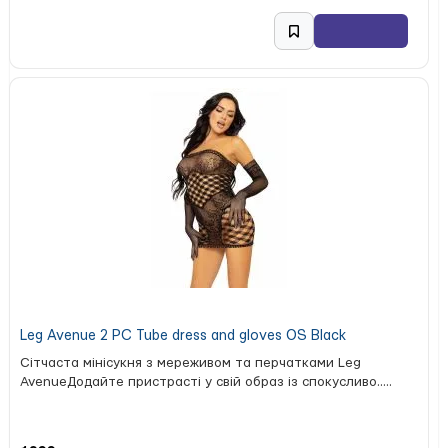
Leg Avenue 2 PC Tube dress and gloves OS Black
Сітчаста мінісукня з мереживом та перчатками Leg
AvenueДодайте пристрасті у свій образ із спокусливо.....