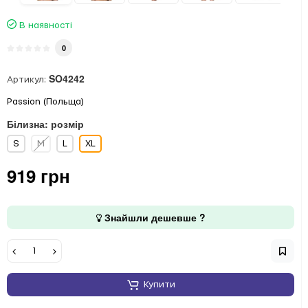
В наявності
0
SO4242
Артикул:
Passion (Польща)
Білизна: розмір
S
M
L
XL
919 грн
Знайшли дешевше ?
Купити