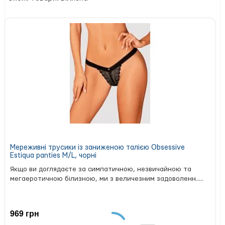
спортивних до класичних.
Склад матеріалу:
94% котон, 6% еластан.
Мереживні трусики із заниженою талією Obsessive
Estiqua panties M/L, чорні
Якщо ви доглядаєте за симпатичною, незвичайною та
мегаеротичною білизною, ми з величезним задоволенн.....
969 грн